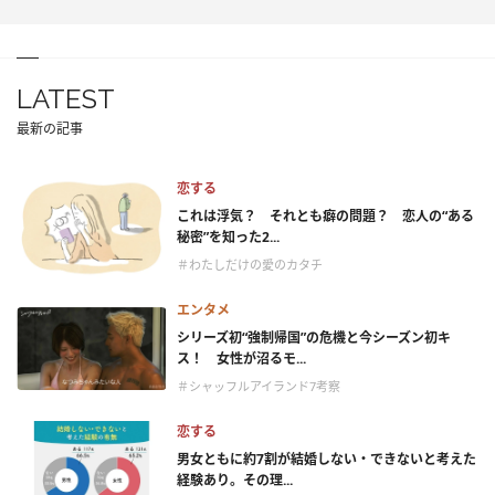
LATEST
最新の記事
恋する
これは浮気？ それとも癖の問題？ 恋人の“ある
秘密”を知った2...
＃わたしだけの愛のカタチ
エンタメ
シリーズ初“強制帰国”の危機と今シーズン初キ
ス！ 女性が沼るモ...
＃シャッフルアイランド7考察
恋する
男女ともに約7割が結婚しない・できないと考えた
経験あり。その理...