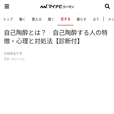
恋する
トップ
働く
整える
磨く
暮らす
占う
メ
自己陶酔とは？ 自己陶酔する人の特
徴・心理と対処法【診断付】
小日向るり子
更新: 2022.12.02