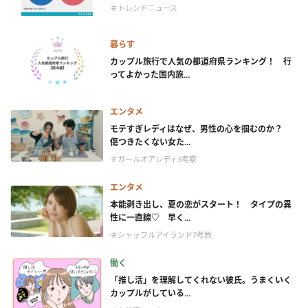
＃トレンドニュース
暮らす
カップル旅行で人気の都道府県ランキング！ 行
ってよかった国内旅...
エンタメ
モテすぎレディはなぜ、男性の心を掴むのか？
傷つきたくない女た...
＃ガールオアレディ3考察
エンタメ
本能剥き出し、夏の恋がスタート！ タイプの異
性に一直線♡ 早く...
＃シャッフルアイランド7考察
働く
「推し活」を理解してくれない彼氏。うまくいく
カップルがしている...