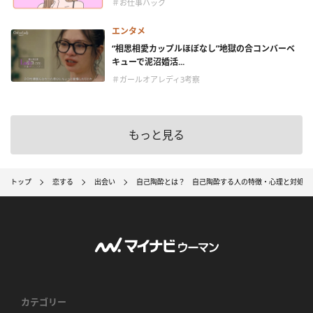
＃お仕事ハック
エンタメ
“相思相愛カップルほぼなし”地獄の合コンバーベ
キューで泥沼婚活...
＃ガールオアレディ3考察
もっと見る
トップ
恋する
出会い
自己陶酔とは？ 自己陶酔する人の特徴・心理と対処法
カテゴリー