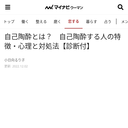
恋する
トップ
働く
整える
磨く
暮らす
占う
メ
自己陶酔とは？ 自己陶酔する人の特
徴・心理と対処法【診断付】
小日向るり子
更新: 2022.12.02