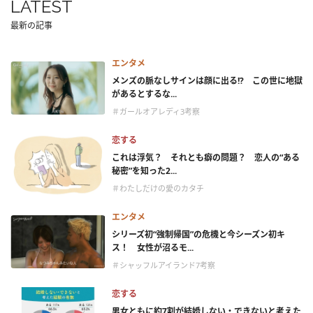
LATEST
最新の記事
エンタメ
メンズの脈なしサインは顔に出る!? この世に地獄
があるとするな...
＃ガールオアレディ3考察
恋する
これは浮気？ それとも癖の問題？ 恋人の“ある
秘密”を知った2...
＃わたしだけの愛のカタチ
エンタメ
シリーズ初“強制帰国”の危機と今シーズン初キ
ス！ 女性が沼るモ...
＃シャッフルアイランド7考察
恋する
男女ともに約7割が結婚しない・できないと考えた