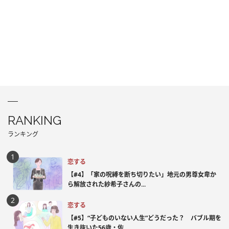
RANKING
ランキング
恋する
【#4】「家の呪縛を断ち切りたい」地元の男尊女卑か
ら解放された紗希子さんの...
恋する
【#5】“子どものいない人生”どうだった？ バブル期を
生き抜いた56歳・佐...