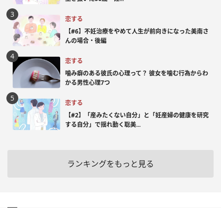
恋する
【#6】不妊治療をやめて人生が前向きになった美南さ
んの場合・後編
恋する
噛み癖のある彼氏の心理って？ 彼女を噛む行為からわ
かる男性心理7つ
恋する
【#2】「産みたくない自分」と「妊産婦の健康を研究
する自分」で揺れ動く聡美...
ランキングをもっと見る