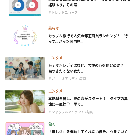
経験あり。その理...
＃トレンドニュース
暮らす
カップル旅行で人気の都道府県ランキング！ 行
ってよかった国内旅...
エンタメ
モテすぎレディはなぜ、男性の心を掴むのか？
傷つきたくない女た...
＃ガールオアレディ3考察
エンタメ
本能剥き出し、夏の恋がスタート！ タイプの異
性に一直線♡ 早く...
＃シャッフルアイランド7考察
働く
「推し活」を理解してくれない彼氏。うまくいく