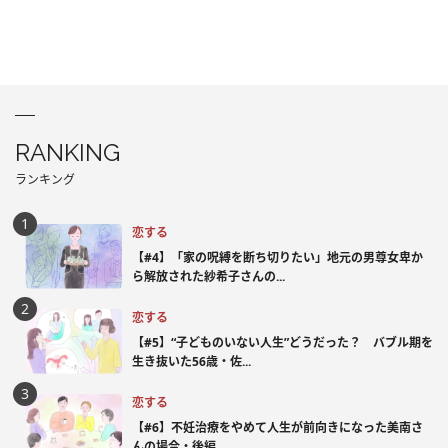
RANKING
ランキング
恋する
【#4】「家の呪縛を断ち切りたい」地元の男尊女卑か
ら解放された紗希子さんの...
恋する
【#5】“子どものいない人生”どうだった？ バブル期を
生き抜いた56歳・佐...
恋する
【#6】不妊治療をやめて人生が前向きになった美南さ
んの場合・後編