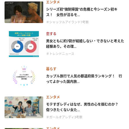
エンタメ
シリーズ初“強制帰国”の危機と今シーズン初キ
ス！ 女性が沼るモ...
＃シャッフルアイランド7考察
恋する
男女ともに約7割が結婚しない・できないと考えた
経験あり。その理...
＃トレンドニュース
暮らす
カップル旅行で人気の都道府県ランキング！ 行
ってよかった国内旅...
エンタメ
モテすぎレディはなぜ、男性の心を掴むのか？
傷つきたくない女た...
＃ガールオアレディ3考察
エンタメ