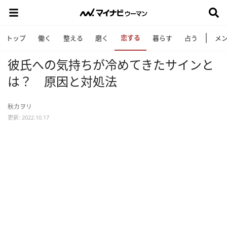
恋する
トップ
働く
整える
磨く
暮らす
占う
メ
彼氏への気持ちが冷めてきたサインと
は？ 原因と対処法
秋カヲリ
更新: 2022.10.17