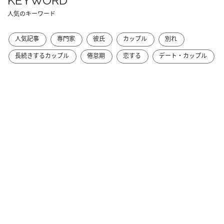
KEYWORD
人気のキーワード
人気記事
専門家
彼氏
カップル
別れ
長続きするカップル
倦怠期
恋する
デート・カップル