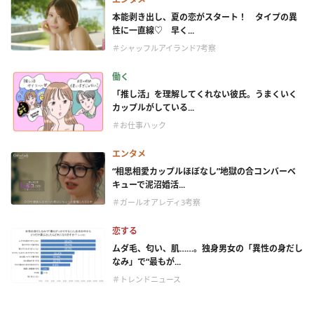
本能剥き出し、夏の恋がスタート！ タイプの異
性に一直線♡ 早く...
＃シャッフルアイランド7考察
働く
「推し活」を理解してくれない彼氏。うまくいく
カップルがしている...
＃お仕事ハック
エンタメ
“相思相愛カップルほぼなし”地獄の合コンバーベ
キューで泥沼婚活...
＃ガールオアレディ3考察
恋する
ムダ毛、匂い、肌……。独身男女の「異性の身だし
なみ」で“最もが...
＃トレンドニュース