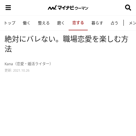
恋する
トップ
働く
整える
磨く
暮らす
占う
メ
絶対にバレない。職場恋愛を楽しむ方
法
Kana（恋愛・婚活ライター）
更新: 2021.10.26