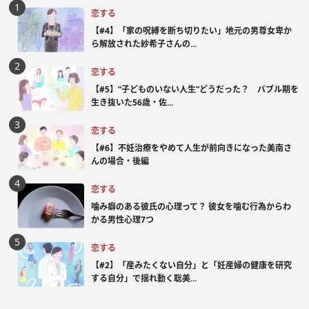
恋する
【#4】「家の呪縛を断ち切りたい」地元の男尊女卑か
ら解放された紗希子さんの...
恋する
【#5】“子どものいない人生”どうだった？ バブル期を
生き抜いた56歳・佐...
恋する
【#6】不妊治療をやめて人生が前向きになった美南さ
んの場合・後編
恋する
噛み癖のある彼氏の心理って？ 彼女を噛む行為からわ
かる男性心理7つ
恋する
【#2】「産みたくない自分」と「妊産婦の健康を研究
する自分」で揺れ動く聡美...