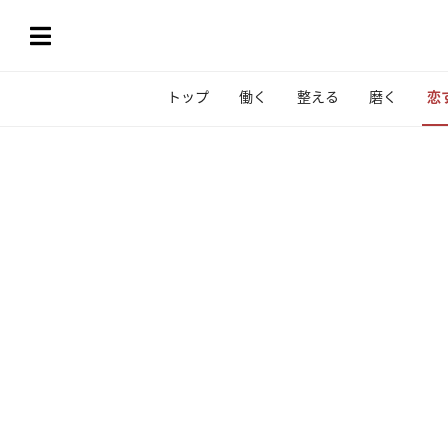
トップ
働く
整える
磨く
恋