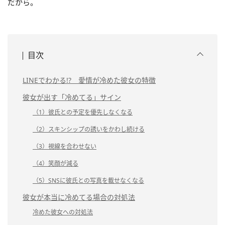
だから。
目次
LINEでわかる!? 愛情が冷めた彼女の特徴
彼女が出す「冷めてる」サイン
（1）彼氏との予定を優先しなくなる
（2）スキンシップの誘いをかわし続ける
（3）視線を合わせない
（4）笑顔が減る
（5）SNSに彼氏との写真を載せなくなる
彼女が本当に冷めてる場合の対処法
冷めた彼女への対処法