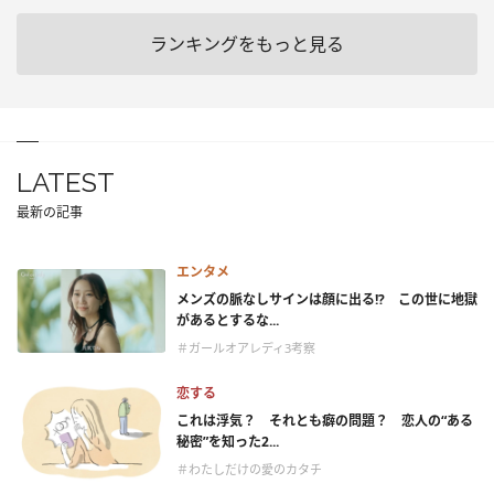
ランキングをもっと見る
LATEST
最新の記事
エンタメ
メンズの脈なしサインは顔に出る!? この世に地獄
があるとするな...
＃ガールオアレディ3考察
恋する
これは浮気？ それとも癖の問題？ 恋人の“ある
秘密”を知った2...
＃わたしだけの愛のカタチ