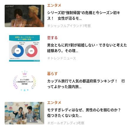
エンタメ
シリーズ初“強制帰国”の危機と今シーズン初キ
ス！ 女性が沼るモ...
＃シャッフルアイランド7考察
恋する
男女ともに約7割が結婚しない・できないと考えた
経験あり。その理...
＃トレンドニュース
暮らす
カップル旅行で人気の都道府県ランキング！ 行
ってよかった国内旅...
エンタメ
モテすぎレディはなぜ、男性の心を掴むのか？
傷つきたくない女た...
＃ガールオアレディ3考察