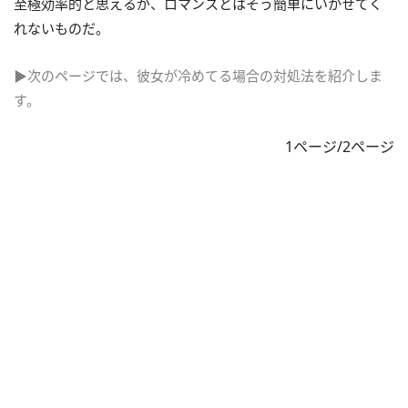
至極効率的と思えるが、ロマンスとはそう簡単にいかせてく
れないものだ。
▶次のページでは、彼女が冷めてる場合の対処法を紹介しま
す。
1ページ/2ページ