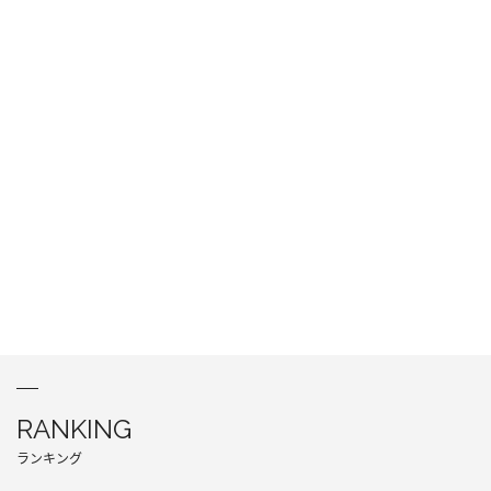
RANKING
ランキング