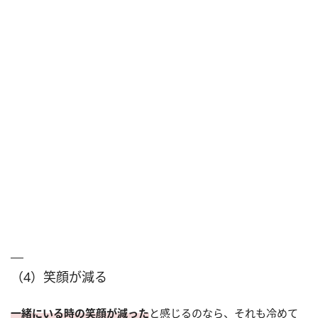
（4）笑顔が減る
一緒にいる時の笑顔が減った
と感じるのなら、それも冷めて