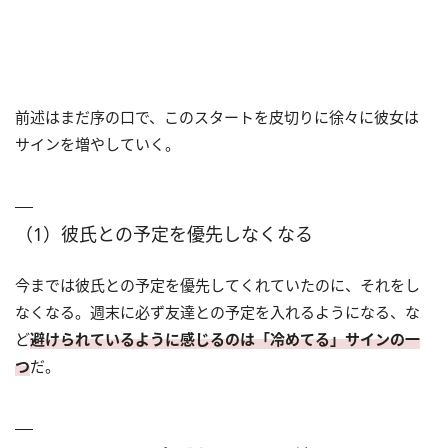
前述はまだ序の口で、このスタートを皮切りに徐々に彼女は
サインを増やしていく。
（1）彼氏との予定を優先しなくなる
今までは彼氏との予定を優先してくれていたのに、それをし
なくなる。週末に必ず友達との予定を入れるようになる、な
ど
避けられているように感じるのは「冷めてる」サインの一
つ
だ。