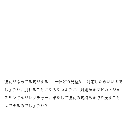
彼女が冷めてる気がする……一体どう見極め、対応したらいいので
しょうか。別れることにならないように、対処法をマドカ・ジャ
スミンさんがレクチャー。果たして彼女の気持ちを取り戻すこと
はできるのでしょうか？