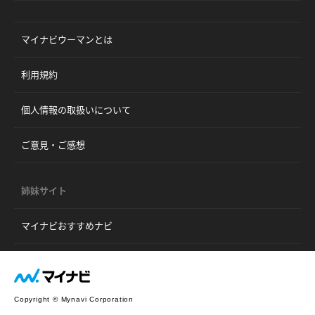
マイナビウーマンとは
利用規約
個人情報の取扱いについて
ご意見・ご感想
姉妹サイト
マイナビおすすめナビ
Copyright © Mynavi Corporation