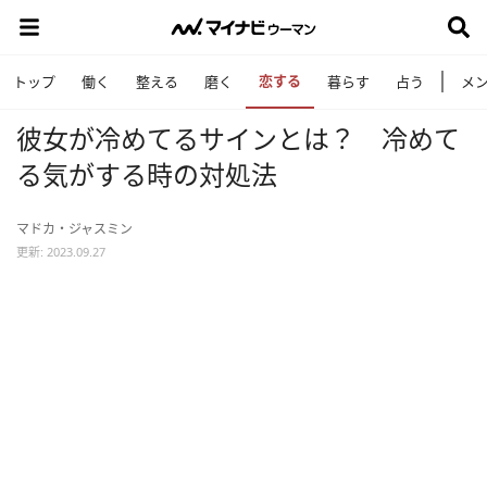
恋する
トップ
働く
整える
磨く
暮らす
占う
メ
彼女が冷めてるサインとは？ 冷めて
る気がする時の対処法
マドカ・ジャスミン
更新: 2023.09.27