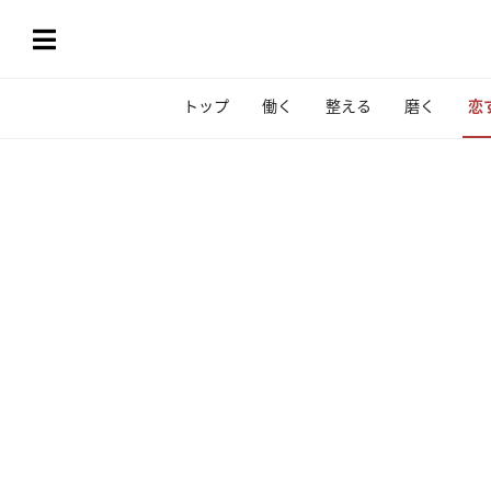
トップ
働く
整える
磨く
恋