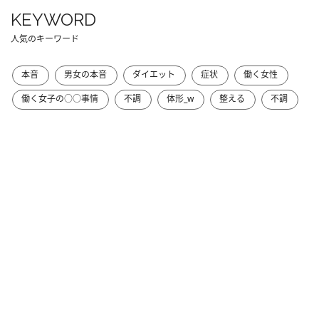
KEYWORD
人気のキーワード
本音
男女の本音
ダイエット
症状
働く女性
働く女子の○○事情
不調
体形_w
整える
不調