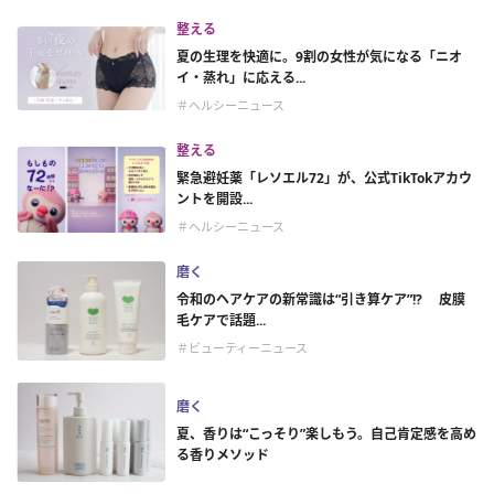
整える
夏の生理を快適に。9割の女性が気になる「ニオ
イ・蒸れ」に応える...
＃ヘルシーニュース
整える
緊急避妊薬「レソエル72」が、公式TikTokアカウ
ントを開設...
＃ヘルシーニュース
磨く
令和のヘアケアの新常識は“引き算ケア”!? 皮膜
毛ケアで話題...
＃ビューティーニュース
磨く
夏、香りは“こっそり”楽しもう。自己肯定感を高め
る香りメソッド