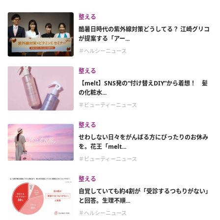
整える
酷暑日時代の紫外線対策どうしてる？ 江崎グリコ
が提案する「アー...
＃ヘルシーニュース
整える
【melt】SNS発の“付け替えDIY”から着想！ 髪
の化粧水...
＃ビューティーニュース
整える
せわしない日々をがんばる方にぴったりのお休み
を。花王「melt...
＃ビューティーニュース
整える
自覚していても約4割が「受診するつもりがない」
と回答。生理不順...
＃ヘルシーニュース