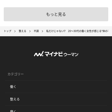
もっと見る
トップ
整える
不調
私だけじゃない⁉ 20～30代の働く女性が感じる“体の不調
カテゴリー
働く
整える
磨く