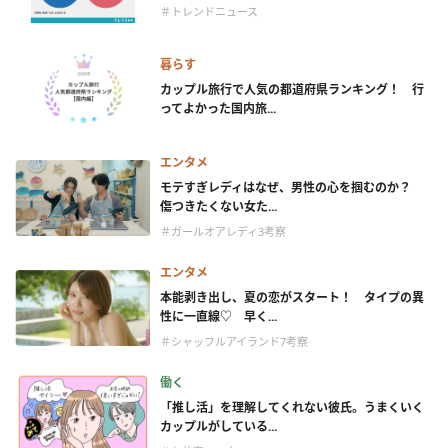
＃トレンドニュース
暮らす
カップル旅行で人気の都道府県ランキング！ 行
ってよかった国内旅...
エンタメ
モテすぎレディはなぜ、男性の心を掴むのか？
傷つきたくない女た...
＃ガールオアレディ3考察
エンタメ
本能剥き出し、夏の恋がスタート！ タイプの異
性に一直線♡ 早く...
＃シャッフルアイランド7考察
働く
「推し活」を理解してくれない彼氏。うまくいく
カップルがしている...