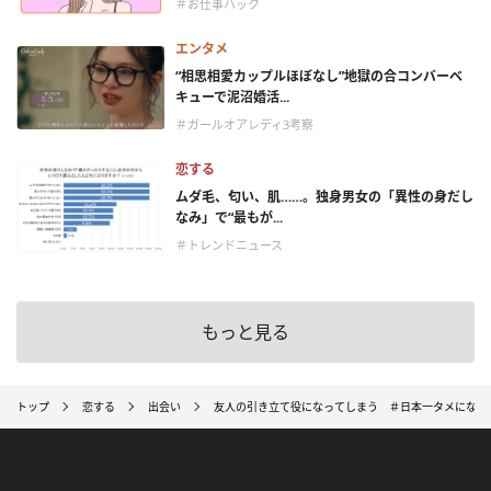
＃お仕事ハック
エンタメ
“相思相愛カップルほぼなし”地獄の合コンバーベ
キューで泥沼婚活...
＃ガールオアレディ3考察
恋する
ムダ毛、匂い、肌……。独身男女の「異性の身だし
なみ」で“最もが...
＃トレンドニュース
もっと見る
トップ
恋する
出会い
友人の引き立て役になってしまう ＃日本一タメになら