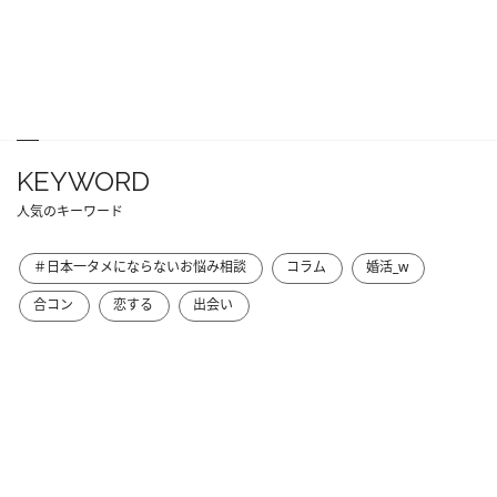
KEYWORD
人気のキーワード
＃日本一タメにならないお悩み相談
コラム
婚活_w
合コン
恋する
出会い