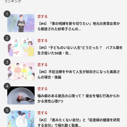
ランキング
恋する
【#4】「家の呪縛を断ち切りたい」地元の男尊女卑か
ら解放された紗希子さんの...
恋する
【#5】“子どものいない人生”どうだった？ バブル期を
生き抜いた56歳・佐...
恋する
【#6】不妊治療をやめて人生が前向きになった美南さ
んの場合・後編
恋する
噛み癖のある彼氏の心理って？ 彼女を噛む行為からわ
かる男性心理7つ
恋する
【#2】「産みたくない自分」と「妊産婦の健康を研究
する自分」で揺れ動く聡美...