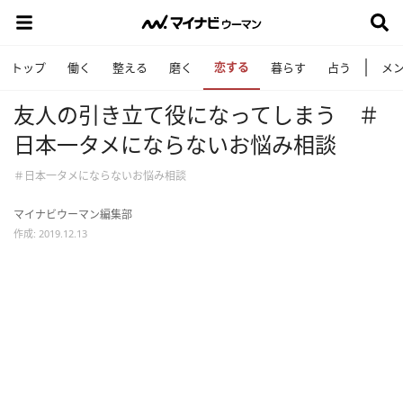
恋する
トップ
働く
整える
磨く
暮らす
占う
メ
友人の引き立て役になってしまう ＃
日本一タメにならないお悩み相談
＃日本一タメにならないお悩み相談
マイナビウーマン編集部
作成: 2019.12.13