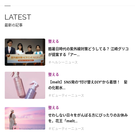
LATEST
最新の記事
整える
酷暑日時代の紫外線対策どうしてる？ 江崎グリコ
が提案する「アー...
＃ヘルシーニュース
整える
【melt】SNS発の“付け替えDIY”から着想！ 髪
の化粧水...
＃ビューティーニュース
整える
せわしない日々をがんばる方にぴったりのお休み
を。花王「melt...
＃ビューティーニュース