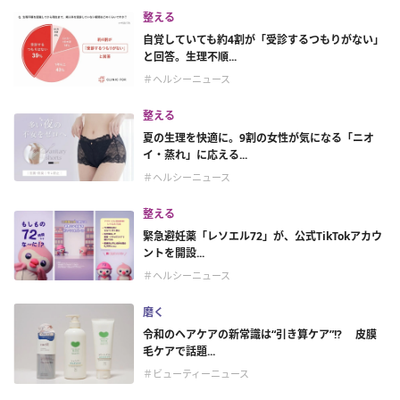
整える
自覚していても約4割が「受診するつもりがない」
と回答。生理不順...
＃ヘルシーニュース
整える
夏の生理を快適に。9割の女性が気になる「ニオ
イ・蒸れ」に応える...
＃ヘルシーニュース
整える
緊急避妊薬「レソエル72」が、公式TikTokアカウ
ントを開設...
＃ヘルシーニュース
磨く
令和のヘアケアの新常識は“引き算ケア”!? 皮膜
毛ケアで話題...
＃ビューティーニュース