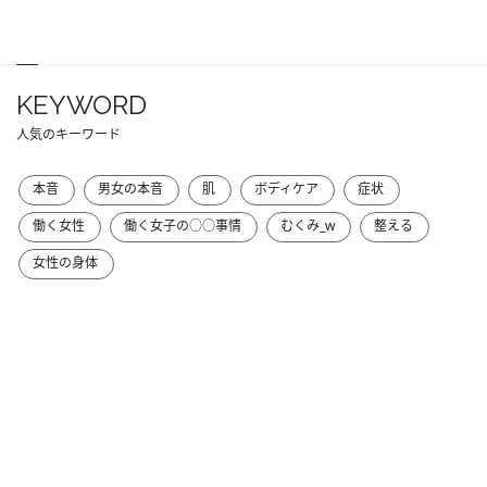
KEYWORD
人気のキーワード
本音
男女の本音
肌
ボディケア
症状
働く女性
働く女子の○○事情
むくみ_w
整える
女性の身体