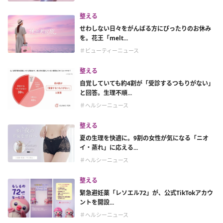
整える
せわしない日々をがんばる方にぴったりのお休み
を。花王「melt...
＃ビューティーニュース
整える
自覚していても約4割が「受診するつもりがない」
と回答。生理不順...
＃ヘルシーニュース
整える
夏の生理を快適に。9割の女性が気になる「ニオ
イ・蒸れ」に応える...
＃ヘルシーニュース
整える
緊急避妊薬「レソエル72」が、公式TikTokアカウ
ントを開設...
＃ヘルシーニュース