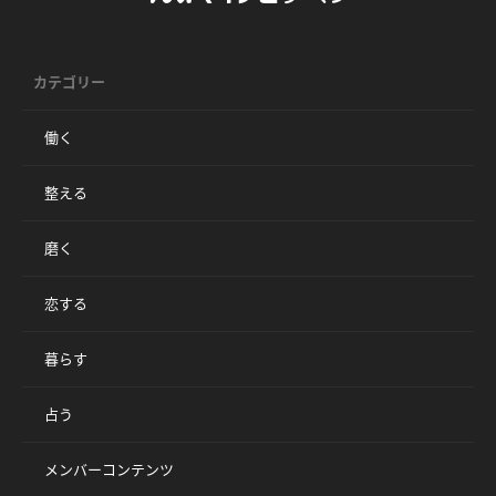
カテゴリー
働く
整える
磨く
恋する
暮らす
占う
メンバーコンテンツ