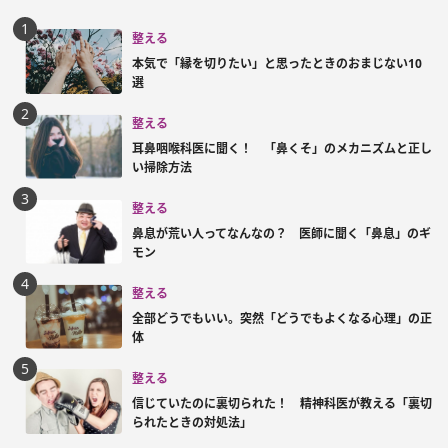
整える
本気で「縁を切りたい」と思ったときのおまじない10
選
整える
耳鼻咽喉科医に聞く！ 「鼻くそ」のメカニズムと正し
い掃除方法
整える
鼻息が荒い人ってなんなの？ 医師に聞く「鼻息」のギ
モン
整える
全部どうでもいい。突然「どうでもよくなる心理」の正
体
整える
信じていたのに裏切られた！ 精神科医が教える「裏切
られたときの対処法」