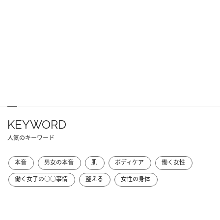
KEYWORD
人気のキーワード
本音
男女の本音
肌
ボディケア
働く女性
働く女子の○○事情
整える
女性の身体