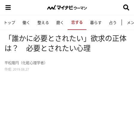
恋する
トップ
働く
整える
磨く
暮らす
占う
メ
「誰かに必要とされたい」欲求の正体
は？ 必要とされたい心理
平松隆円（化粧心理学者）
作成: 2019.08.27