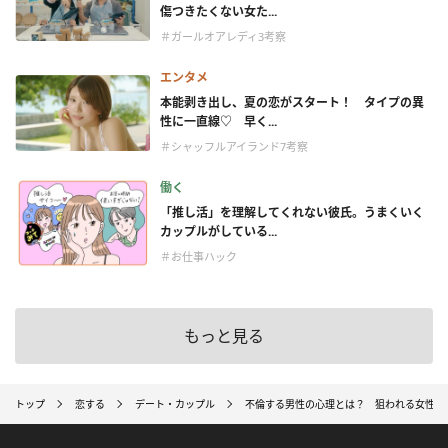
傷つきたくない女た...
＃ガールオアレディ3考察
エンタメ
本能剥き出し、夏の恋がスタート！ タイプの異
性に一直線♡ 早く...
＃シャッフルアイランド7考察
働く
「推し活」を理解してくれない彼氏。うまくいく
カップルがしている...
＃お仕事ハック
もっと見る
トップ
恋する
デート・カップル
不倫する男性の心理とは？ 狙われる女性の