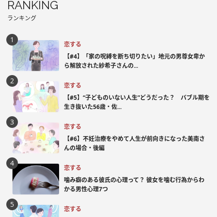
RANKING
ランキング
恋する
【#4】「家の呪縛を断ち切りたい」地元の男尊女卑か
ら解放された紗希子さんの...
恋する
【#5】“子どものいない人生”どうだった？ バブル期を
生き抜いた56歳・佐...
恋する
【#6】不妊治療をやめて人生が前向きになった美南さ
んの場合・後編
恋する
噛み癖のある彼氏の心理って？ 彼女を噛む行為からわ
かる男性心理7つ
恋する