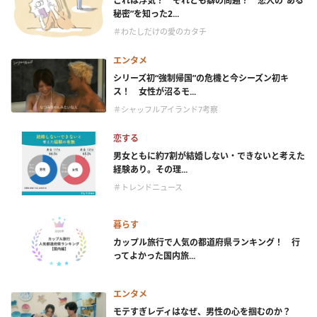
これは浮気？ それとも癖の問題？ 恋人の“ある
秘密”を知った2...
＃わたしだけの愛のカタチ
エンタメ
シリーズ初“強制帰国”の危機と今シーズン初キ
ス！ 女性が沼るモ...
＃シャッフルアイランド7考察
恋する
男女ともに約7割が結婚しない・できないと考えた
経験あり。その理...
＃トレンドニュース
暮らす
カップル旅行で人気の都道府県ランキング！ 行
ってよかった国内旅...
エンタメ
モテすぎレディはなぜ、男性の心を掴むのか？