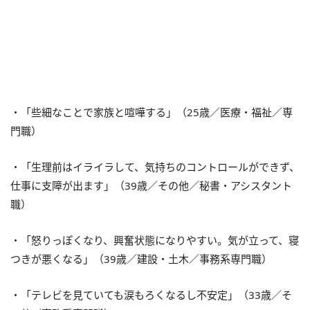
・「些細なことで家族と喧嘩する」（25歳／医療・福祉／専
門職）
・「生理前はイライラして、気持ちのコントロールができず、
仕事に支障が出ます」（39歳／その他／秘書・アシスタント
職）
・「怒りっぽくなり、興奮状態になりやすい。気が立って、寝
つきが悪くなる」（39歳／建設・土木／事務系専門職）
・「テレビを見ていても涙もろくなるし不安定」（33歳／そ