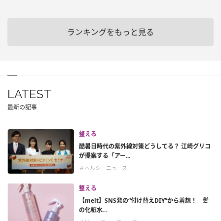
ランキングをもっと見る
LATEST
最新の記事
整える
酷暑日時代の紫外線対策どうしてる？ 江崎グリコ
が提案する「アー...
＃ヘルシーニュース
整える
【melt】SNS発の“付け替えDIY”から着想！ 髪
の化粧水...