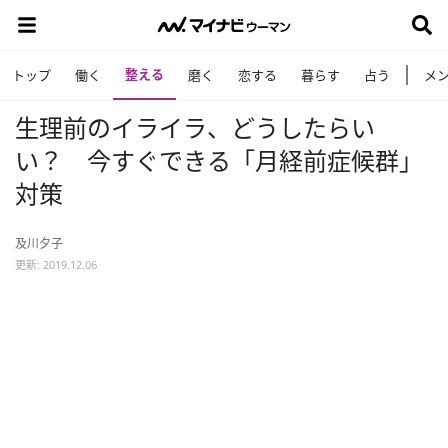
整える
トップ
働く
磨く
恋する
暮らす
占う
メ
生理前のイライラ、どうしたらい
い？ 今すぐできる「月経前症候群」
対策
及川夕子
更新: 2019.12.06