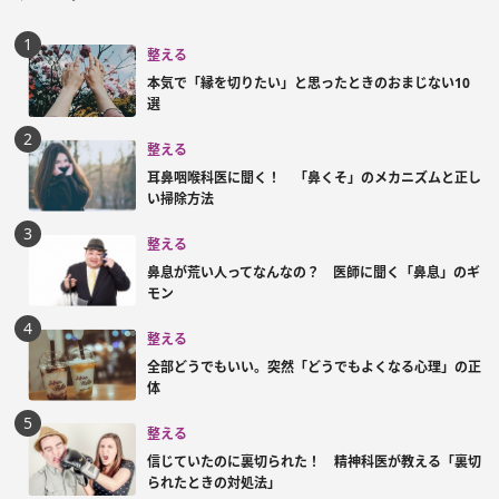
整える
本気で「縁を切りたい」と思ったときのおまじない10
選
整える
耳鼻咽喉科医に聞く！ 「鼻くそ」のメカニズムと正し
い掃除方法
整える
鼻息が荒い人ってなんなの？ 医師に聞く「鼻息」のギ
モン
整える
全部どうでもいい。突然「どうでもよくなる心理」の正
体
整える
信じていたのに裏切られた！ 精神科医が教える「裏切
られたときの対処法」