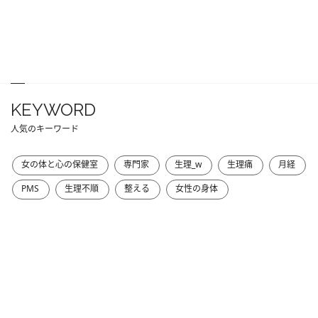
KEYWORD
人気のキーワード
女の体と心の保健室
専門家
生理_w
生理痛
月経
PMS
生理不順
整える
女性の身体