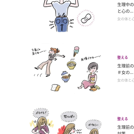
生理中の
と心の...
女の体と
整える
生理前
＃女の...
女の体と
整える
生理前の
対策