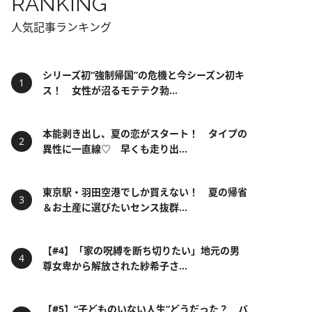
RANKING
人気記事ランキング
シリーズ初“強制帰国”の危機と今シーズン初キ
ス！ 女性が沼るモテテク勃...
本能剥き出し、夏の恋がスタート！ タイプの
異性に一直線♡ 早くも走り出...
東京駅・羽田空港でしか買えない！ 夏の帰省
＆お土産に選びたいセンス抜群...
【#4】「家の呪縛を断ち切りたい」地元の男
尊女卑から解放された紗希子さ...
【#5】“子どものいない人生”どうだった？ バ