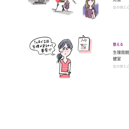
女の体と
整える
生理周期
健室
女の体と