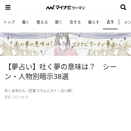
占う
トップ
働く
整える
磨く
恋する
暮らす
メ
【夢占い】吐く夢の意味は？ シー
ン・人物別暗示38選
みくまゆたん（恋愛コラムニスト・占い師）
更新: 2021.08.26