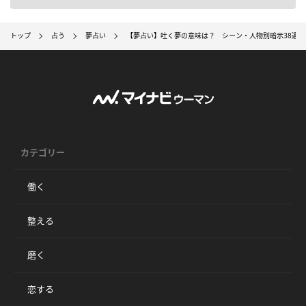
トップ
占う
夢占い
【夢占い】吐く夢の意味は？ シーン・人物別暗示38選
カテゴリー
働く
整える
磨く
恋する