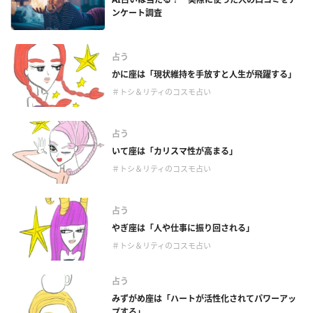
ンケート調査
占う
かに座は「現状維持を手放すと人生が飛躍する」
＃トシ＆リティのコスモ占い
占う
いて座は「カリスマ性が高まる」
＃トシ＆リティのコスモ占い
占う
やぎ座は「人や仕事に振り回される」
＃トシ＆リティのコスモ占い
占う
みずがめ座は「ハートが活性化されてパワーアッ
プする」