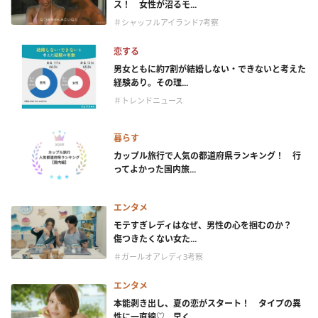
ス！ 女性が沼るモ...
＃シャッフルアイランド7考察
恋する
男女ともに約7割が結婚しない・できないと考えた
経験あり。その理...
＃トレンドニュース
暮らす
カップル旅行で人気の都道府県ランキング！ 行
ってよかった国内旅...
エンタメ
モテすぎレディはなぜ、男性の心を掴むのか？
傷つきたくない女た...
＃ガールオアレディ3考察
エンタメ
本能剥き出し、夏の恋がスタート！ タイプの異
性に一直線♡ 早く...