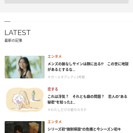
LATEST
最新の記事
エンタメ
メンズの脈なしサインは顔に出る!? この世に地獄
があるとするな...
＃ガールオアレディ3考察
恋する
これは浮気？ それとも癖の問題？ 恋人の“ある
秘密”を知った2...
＃わたしだけの愛のカタチ
エンタメ
シリーズ初“強制帰国”の危機と今シーズン初キ