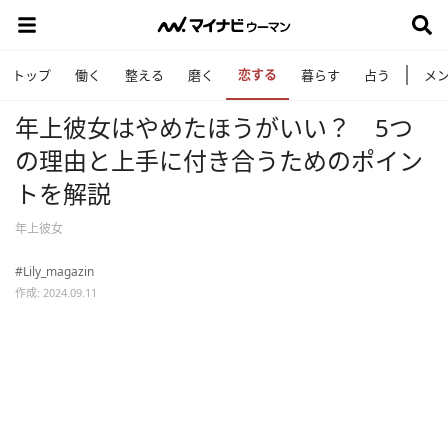
恋する
トップ
働く
整える
磨く
暮らす
占う
メ
年上彼女はやめたほうがいい？ 5つ
の理由と上手に付き合うためのポイン
トを解説
年上彼女
#Lily_magazin
作成: 2024.09.11