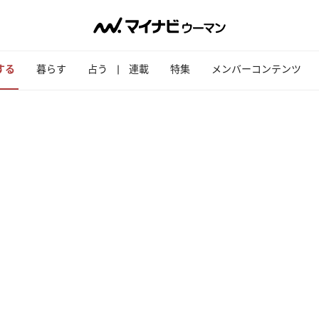
する
暮らす
占う
連載
特集
メンバーコンテンツ