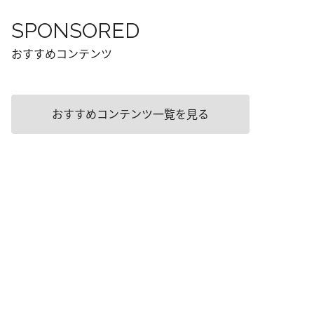
SPONSORED
おすすめコンテンツ
おすすめコンテンツ一覧を見る