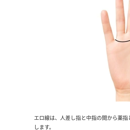
エロ線は、人差し指と中指の間から薬指
します。