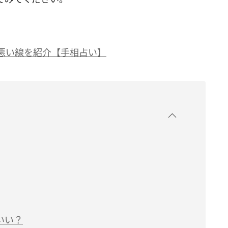
悪い線を紹介【手相占い】
いい？