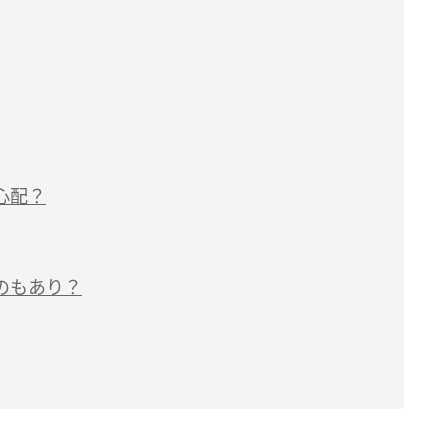
心配？
のもあり？