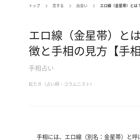
トップ
恋する
出会い
エロ線（金星帯）とは
エロ線（金星帯）と
徴と手相の見方【手
手相占い
紅たき（占い師・コラムニスト）
手相には、エロ線（別名：金星帯）と呼