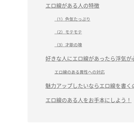
エロ線がある人の特徴
（1）色気たっぷり
（2）モテモテ
（3）才能の塊
好きな人にエロ線があったら浮気が
エロ線のある異性への対応
魅力アップしたいならエロ線を書く
エロ線のある人をお手本にしよう！