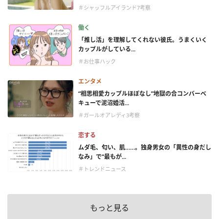
＃シャッフルアイランド7考察
働く
「推し活」を理解してくれない彼氏。うまくいく
カップルがしている...
＃お仕事ハック
エンタメ
“相思相愛カップルほぼなし”地獄の合コンバーベ
キューで泥沼婚活...
＃ガールオアレディ3考察
恋する
ムダ毛、匂い、肌……。独身男女の「異性の身だし
なみ」で“最もが...
＃トレンドニュース
もっと見る