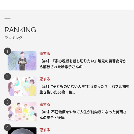
RANKING
ランキング
恋する
【#4】「家の呪縛を断ち切りたい」地元の男尊女卑か
ら解放された紗希子さんの...
恋する
【#5】“子どものいない人生”どうだった？ バブル期を
生き抜いた56歳・佐...
恋する
【#6】不妊治療をやめて人生が前向きになった美南さ
んの場合・後編
恋する