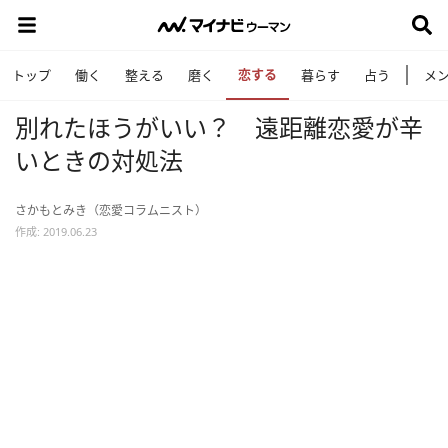
恋する
トップ
働く
整える
磨く
暮らす
占う
メ
別れたほうがいい？ 遠距離恋愛が辛
いときの対処法
さかもとみき（恋愛コラムニスト）
作成: 2019.06.23