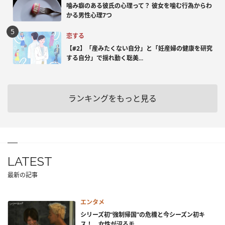
噛み癖のある彼氏の心理って？ 彼女を噛む行為からわ
かる男性心理7つ
恋する
【#2】「産みたくない自分」と「妊産婦の健康を研究
する自分」で揺れ動く聡美...
ランキングをもっと見る
LATEST
最新の記事
エンタメ
シリーズ初“強制帰国”の危機と今シーズン初キ
ス！ 女性が沼るモ...