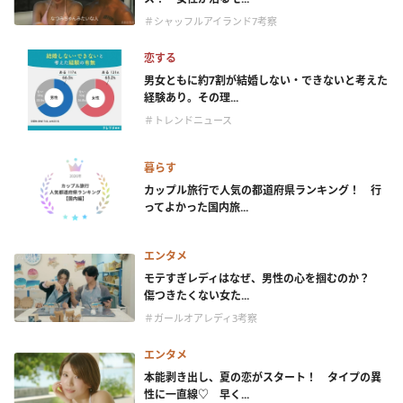
＃シャッフルアイランド7考察
恋する
男女ともに約7割が結婚しない・できないと考えた
経験あり。その理...
＃トレンドニュース
暮らす
カップル旅行で人気の都道府県ランキング！ 行
ってよかった国内旅...
エンタメ
モテすぎレディはなぜ、男性の心を掴むのか？
傷つきたくない女た...
＃ガールオアレディ3考察
エンタメ
本能剥き出し、夏の恋がスタート！ タイプの異
性に一直線♡ 早く...