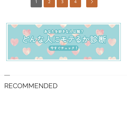
1
2
3
4
RECOMMENDED