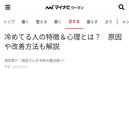
恋する
トップ
働く
整える
磨く
暮らす
占う
メ
冷めてる人の特徴＆心理とは？ 原因
や改善方法も解説
浅田悠介（浅田さん＠令和の魔法使い）
更新: 2023.03.01