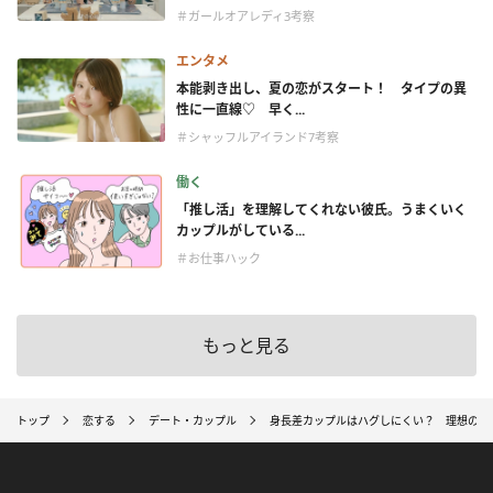
＃ガールオアレディ3考察
エンタメ
本能剥き出し、夏の恋がスタート！ タイプの異
性に一直線♡ 早く...
＃シャッフルアイランド7考察
働く
「推し活」を理解してくれない彼氏。うまくいく
カップルがしている...
＃お仕事ハック
もっと見る
トップ
恋する
デート・カップル
身長差カップルはハグしにくい？ 理想の身