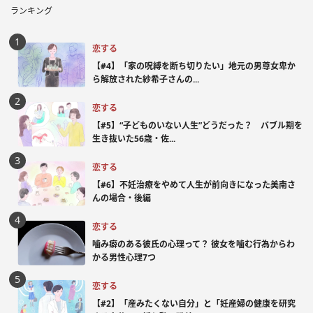
ランキング
恋する
【#4】「家の呪縛を断ち切りたい」地元の男尊女卑か
ら解放された紗希子さんの...
恋する
【#5】“子どものいない人生”どうだった？ バブル期を
生き抜いた56歳・佐...
恋する
【#6】不妊治療をやめて人生が前向きになった美南さ
んの場合・後編
恋する
噛み癖のある彼氏の心理って？ 彼女を噛む行為からわ
かる男性心理7つ
恋する
【#2】「産みたくない自分」と「妊産婦の健康を研究