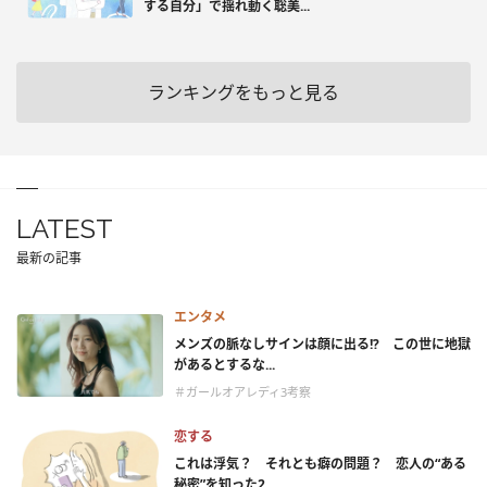
する自分」で揺れ動く聡美...
ランキングをもっと見る
LATEST
最新の記事
エンタメ
メンズの脈なしサインは顔に出る!? この世に地獄
があるとするな...
＃ガールオアレディ3考察
恋する
これは浮気？ それとも癖の問題？ 恋人の“ある
秘密”を知った2...