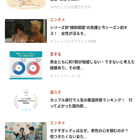
＃わたしだけの愛のカタチ
エンタメ
シリーズ初“強制帰国”の危機と今シーズン初キ
ス！ 女性が沼るモ...
＃シャッフルアイランド7考察
恋する
男女ともに約7割が結婚しない・できないと考えた
経験あり。その理...
＃トレンドニュース
暮らす
カップル旅行で人気の都道府県ランキング！ 行
ってよかった国内旅...
エンタメ
モテすぎレディはなぜ、男性の心を掴むのか？
傷つきたくない女た...