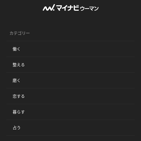
カテゴリー
働く
整える
磨く
恋する
暮らす
占う