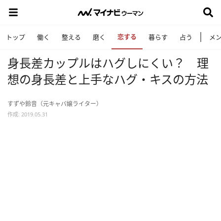
恋する
トップ
働く
整える
磨く
暮らす
占う
メ
身長差カップルはハグしにくい？ 理
想の身長差と上手なハグ・キスの方法
すずや鈴音（元キャバ嬢ライター）
作成: 2019.05.31