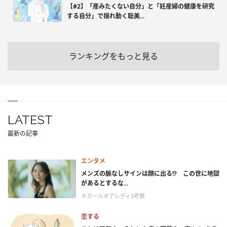
【#2】「産みたくない自分」と「妊産婦の健康を研究
する自分」で揺れ動く聡美...
ランキングをもっと見る
LATEST
最新の記事
エンタメ
メンズの脈なしサインは顔に出る!? この世に地獄
があるとするな...
＃ガールオアレディ3考察
恋する