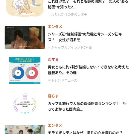
これは浮気？ それとも癖の問題？ 恋人の“ある
秘密”を知った2...
＃わたしだけの愛のカタチ
エンタメ
シリーズ初“強制帰国”の危機と今シーズン初キ
ス！ 女性が沼るモ...
＃シャッフルアイランド7考察
恋する
男女ともに約7割が結婚しない・できないと考えた
経験あり。その理...
＃トレンドニュース
暮らす
カップル旅行で人気の都道府県ランキング！ 行
ってよかった国内旅...
エンタメ
モテすぎレディはなぜ、男性の心を掴むのか？