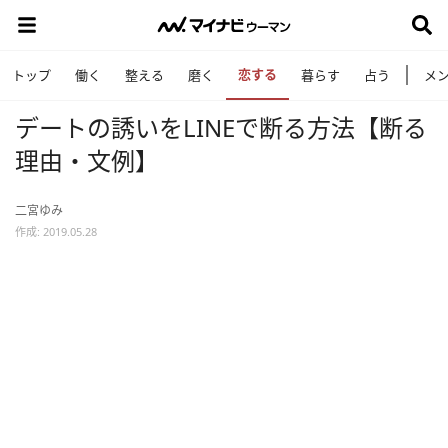
恋する
トップ
働く
整える
磨く
暮らす
占う
メ
デートの誘いをLINEで断る方法【断る
理由・文例】
二宮ゆみ
作成: 2019.05.28