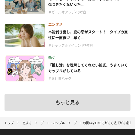
傷つきたくない女た...
＃ガールオアレディ3考察
エンタメ
本能剥き出し、夏の恋がスタート！ タイプの異
性に一直線♡ 早く...
＃シャッフルアイランド7考察
働く
「推し活」を理解してくれない彼氏。うまくいく
カップルがしている...
＃お仕事ハック
もっと見る
トップ
恋する
デート・カップル
デートの誘いをLINEで断る方法【断る理由