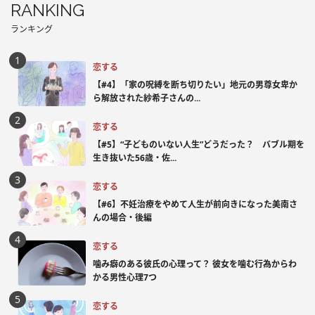
RANKING
ランキング
恋する
【#4】「家の呪縛を断ち切りたい」地元の男尊女卑か
ら解放された紗希子さんの...
恋する
【#5】“子どものいない人生”どうだった？ バブル期を
生き抜いた56歳・佐...
恋する
【#6】不妊治療をやめて人生が前向きになった美南さ
んの場合・後編
恋する
噛み癖のある彼氏の心理って？ 彼女を噛む行為からわ
かる男性心理7つ
恋する