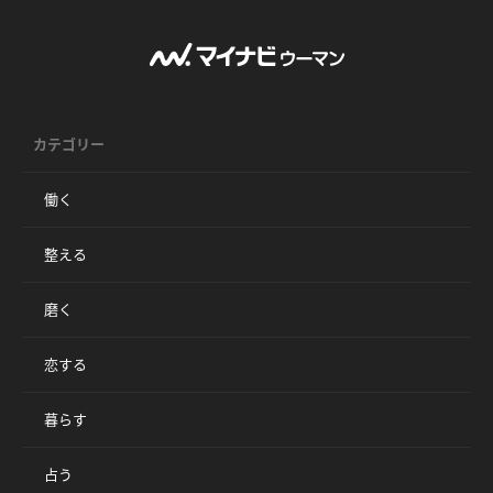
カテゴリー
働く
整える
磨く
恋する
暮らす
占う