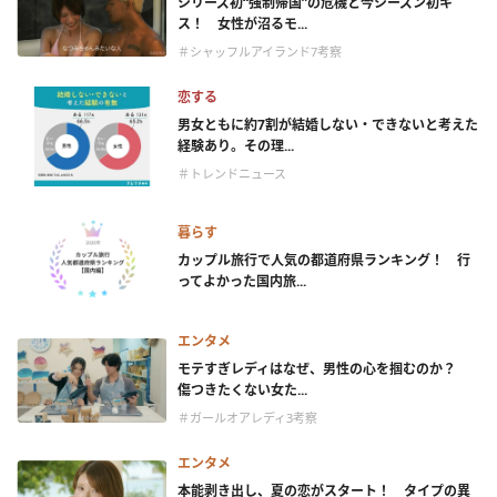
シリーズ初“強制帰国”の危機と今シーズン初キ
ス！ 女性が沼るモ...
＃シャッフルアイランド7考察
恋する
男女ともに約7割が結婚しない・できないと考えた
経験あり。その理...
＃トレンドニュース
暮らす
カップル旅行で人気の都道府県ランキング！ 行
ってよかった国内旅...
エンタメ
モテすぎレディはなぜ、男性の心を掴むのか？
傷つきたくない女た...
＃ガールオアレディ3考察
エンタメ
本能剥き出し、夏の恋がスタート！ タイプの異