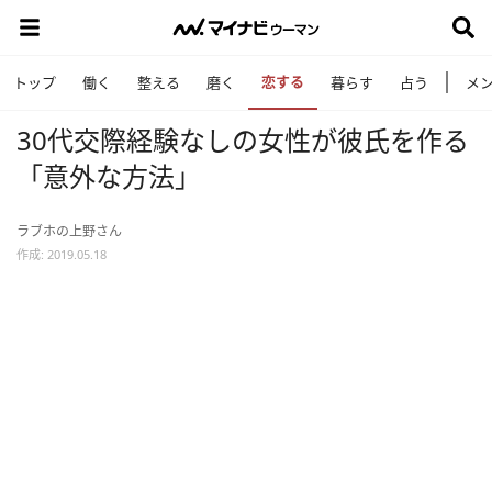
恋する
トップ
働く
整える
磨く
暮らす
占う
メ
30代交際経験なしの女性が彼氏を作る
「意外な方法」
ラブホの上野さん
作成: 2019.05.18