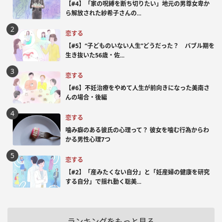
【#4】「家の呪縛を断ち切りたい」地元の男尊女卑か
ら解放された紗希子さんの...
恋する
【#5】“子どものいない人生”どうだった？ バブル期を
生き抜いた56歳・佐...
恋する
【#6】不妊治療をやめて人生が前向きになった美南さ
んの場合・後編
恋する
噛み癖のある彼氏の心理って？ 彼女を噛む行為からわ
かる男性心理7つ
恋する
【#2】「産みたくない自分」と「妊産婦の健康を研究
する自分」で揺れ動く聡美...
ランキングをもっと見る