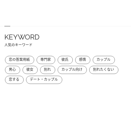
KEYWORD
人気のキーワード
恋の答案用紙
専門家
彼氏
感情
カップル
男心
彼女
別れ
カップル向け
別れたくない
恋する
デート・カップル