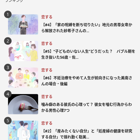
ランキング
恋する
【#4】「家の呪縛を断ち切りたい」地元の男尊女卑か
ら解放された紗希子さんの...
恋する
【#5】“子どものいない人生”どうだった？ バブル期を
生き抜いた56歳・佐...
恋する
【#6】不妊治療をやめて人生が前向きになった美南さ
んの場合・後編
恋する
噛み癖のある彼氏の心理って？ 彼女を噛む行為からわ
かる男性心理7つ
恋する
【#2】「産みたくない自分」と「妊産婦の健康を研究
する自分」で揺れ動く聡美...