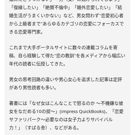
「復縁したい」「絶賛不倫中」「婚外恋愛したい」「結
婚生活がうまくいかない」など、男女問わず"恋愛初心者
から上級者まで"あらゆるカテゴリの恋愛にフォーカスで
きる恋愛専門家。
これまで大手ポータルサイトに数々の連載コラムを寄
稿、自ら経験して得た"恋の教訓"を各メディアから幅広い
年代の読者に伝授してきた。
男女の思考回路の違いや男心女心を追求した記事は定評
があり男性読者も多い。
著書には「なぜ女はこんなことで怒るのか ～不機嫌な彼
女をなだめる10の掟～」(impress QuickBooks)、「恋愛
サファリパーク～必要なのは女子力よりサバイバル
力！」（すばる舎）、などがある。