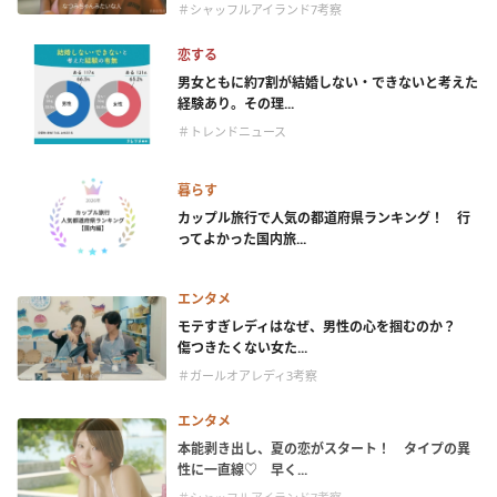
＃シャッフルアイランド7考察
恋する
男女ともに約7割が結婚しない・できないと考えた
経験あり。その理...
＃トレンドニュース
暮らす
カップル旅行で人気の都道府県ランキング！ 行
ってよかった国内旅...
エンタメ
モテすぎレディはなぜ、男性の心を掴むのか？
傷つきたくない女た...
＃ガールオアレディ3考察
エンタメ
本能剥き出し、夏の恋がスタート！ タイプの異
性に一直線♡ 早く...