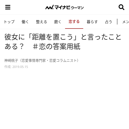
恋する
トップ
働く
整える
磨く
暮らす
占う
メ
彼女に「距離を置こう」と言ったこと
ある？ ＃恋の答案用紙
神崎桃子（恋愛事情専門家・恋愛コラムニスト）
作成: 2019.05.15