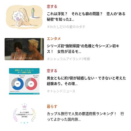
恋する
これは浮気？ それとも癖の問題？ 恋人の“ある
秘密”を知った2...
＃わたしだけの愛のカタチ
エンタメ
シリーズ初“強制帰国”の危機と今シーズン初キ
ス！ 女性が沼るモ...
＃シャッフルアイランド7考察
恋する
男女ともに約7割が結婚しない・できないと考えた
経験あり。その理...
＃トレンドニュース
暮らす
カップル旅行で人気の都道府県ランキング！ 行
ってよかった国内旅...