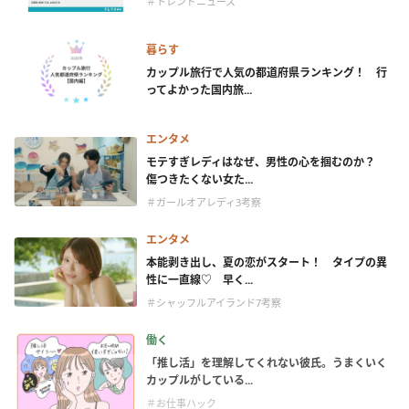
＃トレンドニュース
暮らす
カップル旅行で人気の都道府県ランキング！ 行
ってよかった国内旅...
エンタメ
モテすぎレディはなぜ、男性の心を掴むのか？
傷つきたくない女た...
＃ガールオアレディ3考察
エンタメ
本能剥き出し、夏の恋がスタート！ タイプの異
性に一直線♡ 早く...
＃シャッフルアイランド7考察
働く
「推し活」を理解してくれない彼氏。うまくいく
カップルがしている...
＃お仕事ハック