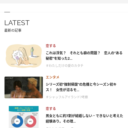
LATEST
最新の記事
恋する
これは浮気？ それとも癖の問題？ 恋人の“ある
秘密”を知った2...
＃わたしだけの愛のカタチ
エンタメ
シリーズ初“強制帰国”の危機と今シーズン初キ
ス！ 女性が沼るモ...
＃シャッフルアイランド7考察
恋する
男女ともに約7割が結婚しない・できないと考えた
経験あり。その理...