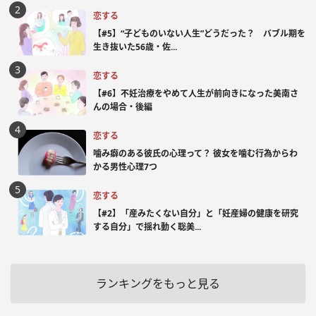
恋する
【#5】“子どものいない人生”どうだった？ バブル期を
生き抜いた56歳・佐...
恋する
【#6】不妊治療をやめて人生が前向きになった美南さ
んの場合・後編
恋する
噛み癖のある彼氏の心理って？ 彼女を噛む行為からわ
かる男性心理7つ
恋する
【#2】「産みたくない自分」と「妊産婦の健康を研究
する自分」で揺れ動く聡美...
ランキングをもっと見る