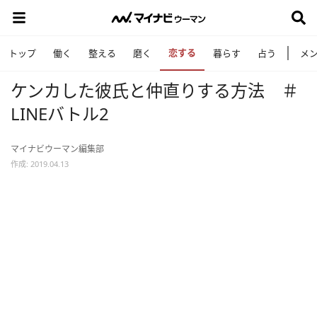
恋する
トップ
働く
整える
磨く
暮らす
占う
メ
ケンカした彼氏と仲直りする方法 ＃
LINEバトル2
マイナビウーマン編集部
作成: 2019.04.13