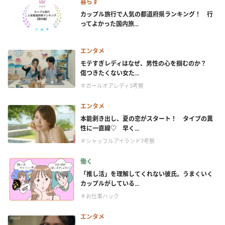
暮らす
カップル旅行で人気の都道府県ランキング！ 行
ってよかった国内旅...
エンタメ
モテすぎレディはなぜ、男性の心を掴むのか？
傷つきたくない女た...
＃ガールオアレディ3考察
エンタメ
本能剥き出し、夏の恋がスタート！ タイプの異
性に一直線♡ 早く...
＃シャッフルアイランド7考察
働く
「推し活」を理解してくれない彼氏。うまくいく
カップルがしている...
＃お仕事ハック
エンタメ