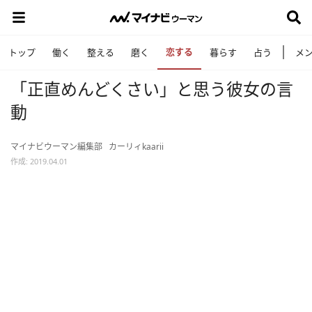
恋する
トップ
働く
整える
磨く
暮らす
占う
メ
「正直めんどくさい」と思う彼女の言
動
マイナビウーマン編集部
カーリィkaarii
作成: 2019.04.01