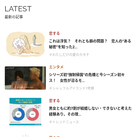
LATEST
最新の記事
恋する
これは浮気？ それとも癖の問題？ 恋人の“ある
秘密”を知った2...
＃わたしだけの愛のカタチ
エンタメ
シリーズ初“強制帰国”の危機と今シーズン初キ
ス！ 女性が沼るモ...
＃シャッフルアイランド7考察
恋する
男女ともに約7割が結婚しない・できないと考えた
経験あり。その理...
＃トレンドニュース