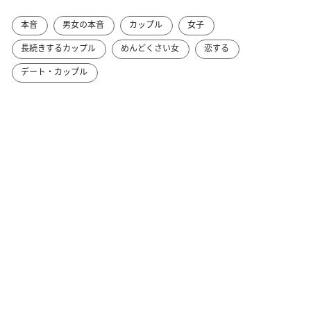
本音
男女の本音
カップル
女子
長続きするカップル
めんどくさい女
恋する
デート・カップル