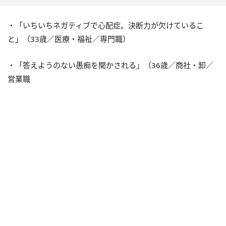
・「いちいちネガティブで心配症。決断力が欠けているこ
と」（33歳／医療・福祉／専門職）
・「答えようのない愚痴を聞かされる」（36歳／商社・卸／
営業職