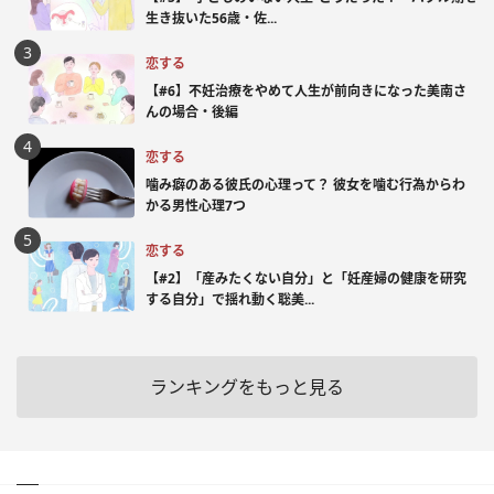
生き抜いた56歳・佐...
恋する
【#6】不妊治療をやめて人生が前向きになった美南さ
んの場合・後編
恋する
噛み癖のある彼氏の心理って？ 彼女を噛む行為からわ
かる男性心理7つ
恋する
【#2】「産みたくない自分」と「妊産婦の健康を研究
する自分」で揺れ動く聡美...
ランキングをもっと見る