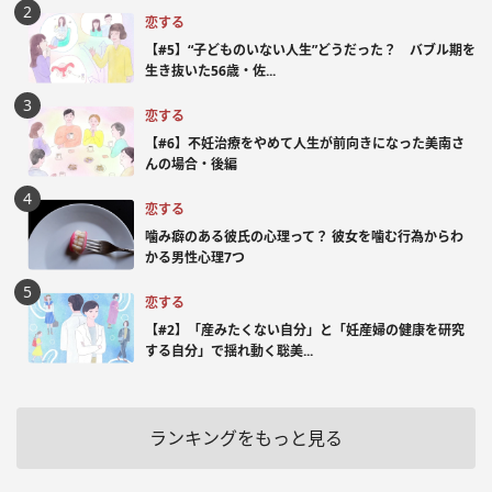
恋する
【#5】“子どものいない人生”どうだった？ バブル期を
生き抜いた56歳・佐...
恋する
【#6】不妊治療をやめて人生が前向きになった美南さ
んの場合・後編
恋する
噛み癖のある彼氏の心理って？ 彼女を噛む行為からわ
かる男性心理7つ
恋する
【#2】「産みたくない自分」と「妊産婦の健康を研究
する自分」で揺れ動く聡美...
ランキングをもっと見る