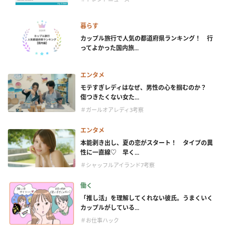
暮らす
カップル旅行で人気の都道府県ランキング！ 行
ってよかった国内旅...
エンタメ
モテすぎレディはなぜ、男性の心を掴むのか？
傷つきたくない女た...
＃ガールオアレディ3考察
エンタメ
本能剥き出し、夏の恋がスタート！ タイプの異
性に一直線♡ 早く...
＃シャッフルアイランド7考察
働く
「推し活」を理解してくれない彼氏。うまくいく
カップルがしている...
＃お仕事ハック