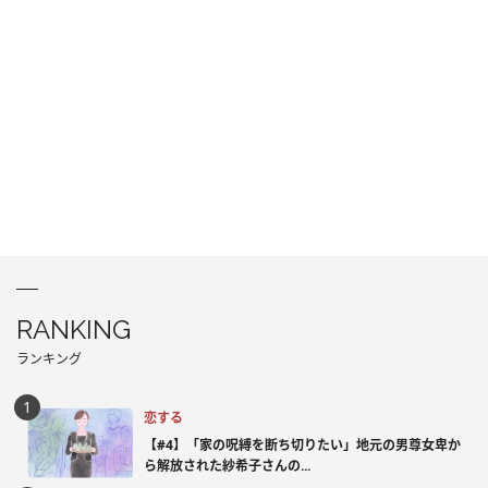
RANKING
ランキング
恋する
【#4】「家の呪縛を断ち切りたい」地元の男尊女卑か
ら解放された紗希子さんの...