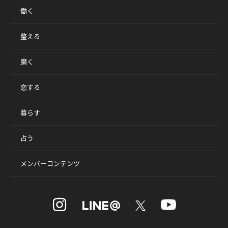
働く
整える
磨く
恋する
暮らす
占う
メンバーコンテンツ