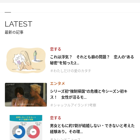
LATEST
最新の記事
恋する
これは浮気？ それとも癖の問題？ 恋人の“ある
秘密”を知った2...
＃わたしだけの愛のカタチ
エンタメ
シリーズ初“強制帰国”の危機と今シーズン初キ
ス！ 女性が沼るモ...
＃シャッフルアイランド7考察
恋する
男女ともに約7割が結婚しない・できないと考えた
経験あり。その理...
＃トレンドニュース