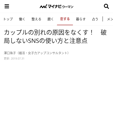
恋する
トップ
働く
整える
磨く
暮らす
占う
メ
カップルの別れの原因をなくす！ 破
局しないSNSの使い方と注意点
澤口珠子（婚活・女子力アップコンサルタント）
更新: 2019.07.31