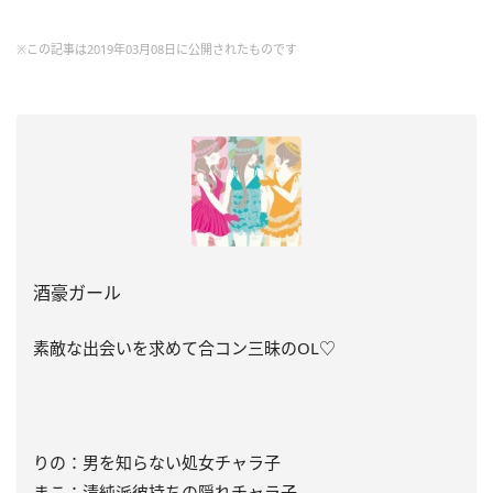
※この記事は2019年03月08日に公開されたものです
酒豪ガール
素敵な出会いを求めて合コン三昧のOL♡
りの：男を知らない処女チャラ子
まこ：清純派彼持ちの隠れチャラ子