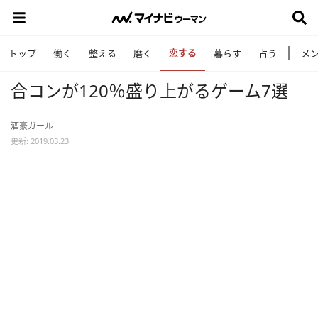
恋する
トップ
働く
整える
磨く
暮らす
占う
メ
合コンが120％盛り上がるゲーム7選
酒豪ガール
更新: 2019.03.23