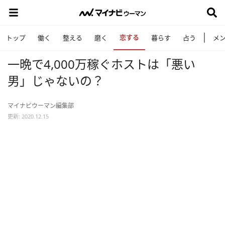
恋する
トップ
働く
整える
磨く
暮らす
占う
メ
一晩で4,000万稼ぐホストは「悪い
男」じゃないの？
マイナビウーマン編集部
更新: 2020.12.15