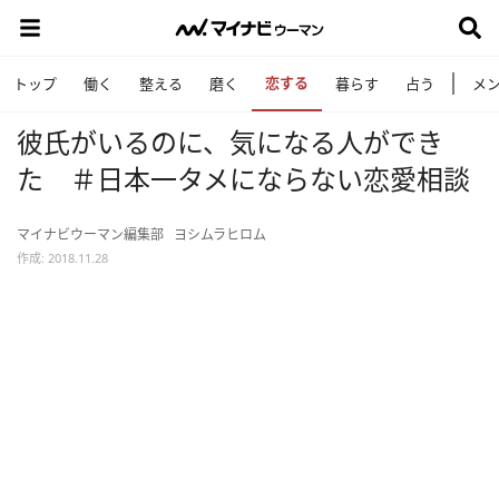
恋する
トップ
働く
整える
磨く
暮らす
占う
メ
彼氏がいるのに、気になる人ができ
た ＃日本一タメにならない恋愛相談
マイナビウーマン編集部
ヨシムラヒロム
作成: 2018.11.28