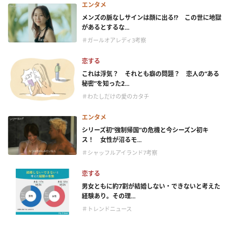
エンタメ
メンズの脈なしサインは顔に出る!? この世に地獄
があるとするな...
＃ガールオアレディ3考察
恋する
これは浮気？ それとも癖の問題？ 恋人の“ある
秘密”を知った2...
＃わたしだけの愛のカタチ
エンタメ
シリーズ初“強制帰国”の危機と今シーズン初キ
ス！ 女性が沼るモ...
＃シャッフルアイランド7考察
恋する
男女ともに約7割が結婚しない・できないと考えた
経験あり。その理...
＃トレンドニュース