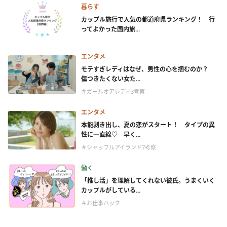
暮らす
カップル旅行で人気の都道府県ランキング！ 行
ってよかった国内旅...
エンタメ
モテすぎレディはなぜ、男性の心を掴むのか？
傷つきたくない女た...
＃ガールオアレディ3考察
エンタメ
本能剥き出し、夏の恋がスタート！ タイプの異
性に一直線♡ 早く...
＃シャッフルアイランド7考察
働く
「推し活」を理解してくれない彼氏。うまくいく
カップルがしている...
＃お仕事ハック