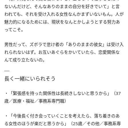
ないんだけど、そんなありのままの自分を好きでいて」と言
われても、それを受け入れる女性なんかまずいないもん。人が
魅力的になるためには、現状をなんとかしようとする努力あ
ってこそ。
男性だって、ズボラで怠け者の「ありのままの彼女」は受け入
れられないはず。お互いあぐらをかいていたら、恋愛関係な
んて成り立たないの。
長く一緒にいられそう
・「緊張感を持った関係性は長続きしないと思うから」（37
歳／医療・福祉／事務系専門職）
・「今後長く付き会っていくことを考えたら、落ち着きのあ
る女性のほうが楽だと思うから」（25歳／その他／事務系専