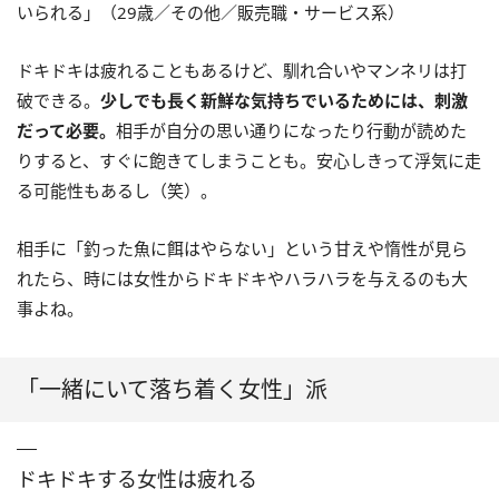
いられる」（29歳／その他／販売職・サービス系）
ドキドキは疲れることもあるけど、馴れ合いやマンネリは打
破できる。
少しでも長く新鮮な気持ちでいるためには、刺激
だって必要。
相手が自分の思い通りになったり行動が読めた
りすると、すぐに飽きてしまうことも。安心しきって浮気に走
る可能性もあるし（笑）。
相手に「釣った魚に餌はやらない」という甘えや惰性が見ら
れたら、時には女性からドキドキやハラハラを与えるのも大
事よね。
「一緒にいて落ち着く女性」派
ドキドキする女性は疲れる