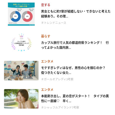
恋する
男女ともに約7割が結婚しない・できないと考えた
経験あり。その理...
＃トレンドニュース
暮らす
カップル旅行で人気の都道府県ランキング！ 行
ってよかった国内旅...
エンタメ
モテすぎレディはなぜ、男性の心を掴むのか？
傷つきたくない女た...
＃ガールオアレディ3考察
エンタメ
本能剥き出し、夏の恋がスタート！ タイプの異
性に一直線♡ 早く...
＃シャッフルアイランド7考察