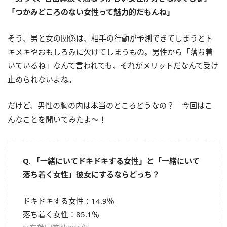
「つかみどころのない女性って魅力的だもんね」
そう、男と女の関係は、相手の行動が予測できてしまうとト
キメキやおもしろみに欠けてしまうもの。男性から「落ち着
いているね」なんて言われても、それがメリットだなんて受け
止められないよね。
だけど、男性の胸の内は本当のところどうなの？ 今回はこ
んなことを聞いてみたよ～！
Q. 「一緒にいてドキドキする女性」と「一緒にいて
落ち着く女性」彼女にするならどっち？
ドキドキする女性：14.9％
落ち着く女性：85.1％