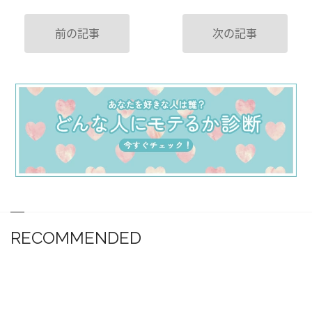
前の記事
次の記事
RECOMMENDED