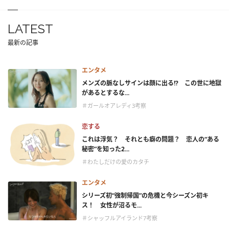
LATEST
最新の記事
エンタメ
メンズの脈なしサインは顔に出る!? この世に地獄
があるとするな...
＃ガールオアレディ3考察
恋する
これは浮気？ それとも癖の問題？ 恋人の“ある
秘密”を知った2...
＃わたしだけの愛のカタチ
エンタメ
シリーズ初“強制帰国”の危機と今シーズン初キ
ス！ 女性が沼るモ...
＃シャッフルアイランド7考察