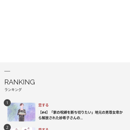
RANKING
ランキング
恋する
【#4】「家の呪縛を断ち切りたい」地元の男尊女卑か
ら解放された紗希子さんの...
恋する