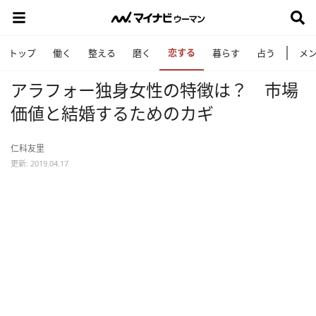
恋する
トップ
働く
整える
磨く
暮らす
占う
メ
アラフォー独身女性の特徴は？ 市場
価値と結婚するためのカギ
仁科友里
更新: 2019.04.17