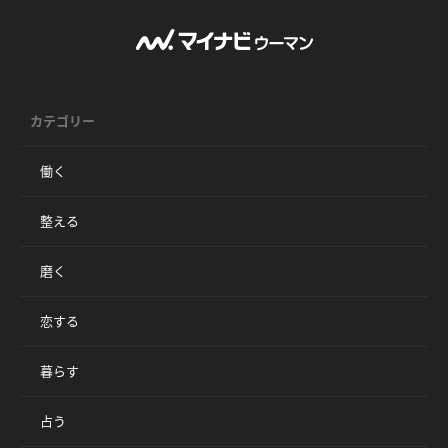
カテゴリー
働く
整える
磨く
恋する
暮らす
占う