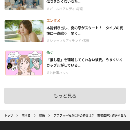
傷つきたくない女た...
＃ガールオアレディ3考察
エンタメ
本能剥き出し、夏の恋がスタート！ タイプの異
性に一直線♡ 早く...
＃シャッフルアイランド7考察
働く
「推し活」を理解してくれない彼氏。うまくいく
カップルがしている...
＃お仕事ハック
もっと見る
トップ
恋する
結婚
アラフォー独身女性の特徴は？ 市場価値と結婚するため