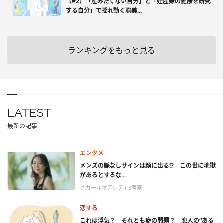
【#2】「産みたくない自分」と「妊産婦の健康を研究
する自分」で揺れ動く聡美...
ランキングをもっと見る
LATEST
最新の記事
エンタメ
メンズの脈なしサインは顔に出る!? この世に地獄
があるとするな...
＃ガールオアレディ3考察
恋する
これは浮気？ それとも癖の問題？ 恋人の“ある