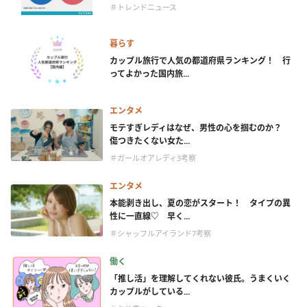
＃トレンドニュース
暮らす
カップル旅行で人気の都道府県ランキング！ 行
ってよかった国内旅...
エンタメ
モテすぎレディはなぜ、男性の心を掴むのか？
傷つきたくない女た...
＃ガールオアレディ3考察
エンタメ
本能剥き出し、夏の恋がスタート！ タイプの異
性に一直線♡ 早く...
＃シャッフルアイランド7考察
働く
「推し活」を理解してくれない彼氏。うまくいく
カップルがしている...