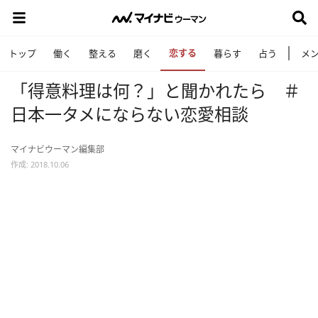
恋する
トップ
働く
整える
磨く
暮らす
占う
メ
「得意料理は何？」と聞かれたら ＃
日本一タメにならない恋愛相談
マイナビウーマン編集部
作成: 2018.10.06