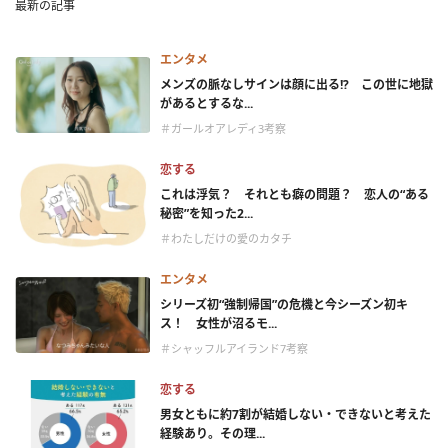
最新の記事
エンタメ
メンズの脈なしサインは顔に出る!? この世に地獄
があるとするな...
＃ガールオアレディ3考察
恋する
これは浮気？ それとも癖の問題？ 恋人の“ある
秘密”を知った2...
＃わたしだけの愛のカタチ
エンタメ
シリーズ初“強制帰国”の危機と今シーズン初キ
ス！ 女性が沼るモ...
＃シャッフルアイランド7考察
恋する
男女ともに約7割が結婚しない・できないと考えた
経験あり。その理...