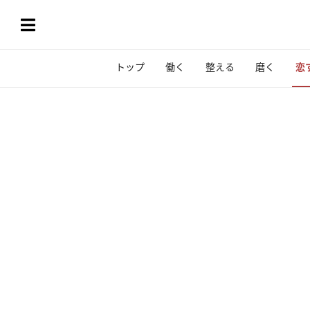
トップ
働く
整える
磨く
恋