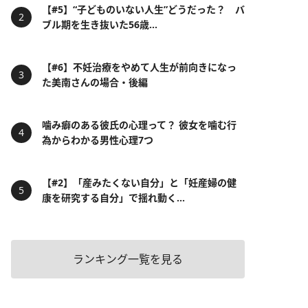
【#5】“子どものいない人生”どうだった？ バ
ブル期を生き抜いた56歳...
【#6】不妊治療をやめて人生が前向きになっ
た美南さんの場合・後編
噛み癖のある彼氏の心理って？ 彼女を噛む行
為からわかる男性心理7つ
【#2】「産みたくない自分」と「妊産婦の健
康を研究する自分」で揺れ動く...
ランキング一覧を見る