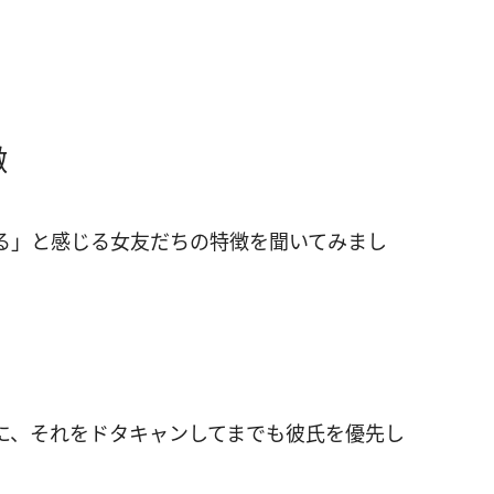
徴
る」と感じる女友だちの特徴を聞いてみまし
に、それをドタキャンしてまでも彼氏を優先し