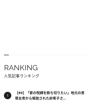
RANKING
人気記事ランキング
【#4】「家の呪縛を断ち切りたい」地元の男
尊女卑から解放された紗希子さ...