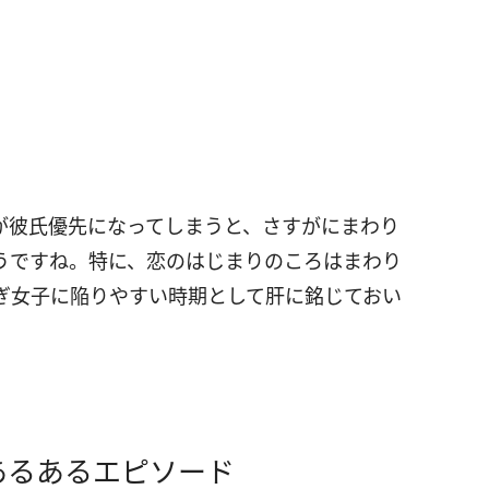
が彼氏優先になってしまうと、さすがにまわり
うですね。特に、恋のはじまりのころはまわり
ぎ女子に陥りやすい時期として肝に銘じておい
あるあるエピソード