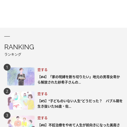
RANKING
ランキング
恋する
【#4】「家の呪縛を断ち切りたい」地元の男尊女卑か
ら解放された紗希子さんの...
恋する
【#5】“子どものいない人生”どうだった？ バブル期を
生き抜いた56歳・佐...
恋する
【#6】不妊治療をやめて人生が前向きになった美南さ