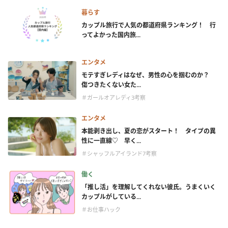
暮らす
カップル旅行で人気の都道府県ランキング！ 行
ってよかった国内旅...
エンタメ
モテすぎレディはなぜ、男性の心を掴むのか？
傷つきたくない女た...
＃ガールオアレディ3考察
エンタメ
本能剥き出し、夏の恋がスタート！ タイプの異
性に一直線♡ 早く...
＃シャッフルアイランド7考察
働く
「推し活」を理解してくれない彼氏。うまくいく
カップルがしている...
＃お仕事ハック