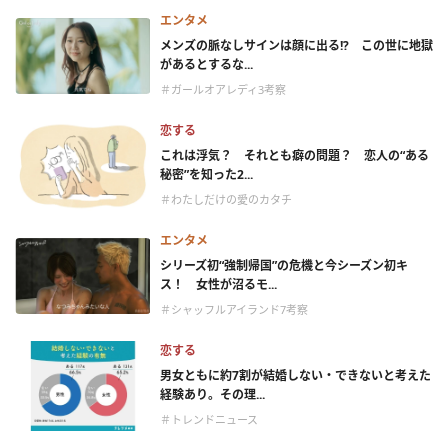
エンタメ
メンズの脈なしサインは顔に出る!? この世に地獄
があるとするな...
＃ガールオアレディ3考察
恋する
これは浮気？ それとも癖の問題？ 恋人の“ある
秘密”を知った2...
＃わたしだけの愛のカタチ
エンタメ
シリーズ初“強制帰国”の危機と今シーズン初キ
ス！ 女性が沼るモ...
＃シャッフルアイランド7考察
恋する
男女ともに約7割が結婚しない・できないと考えた
経験あり。その理...
＃トレンドニュース