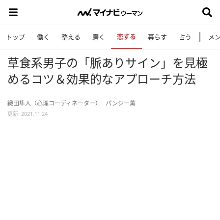
恋する
トップ
働く
整える
磨く
暮らす
占う
メ
草食系男子の「脈ありサイン」を見極
めるコツ＆効果的なアプローチ方法
織田隼人（心理コーディネーター）
パンジー薫
更新: 2021.11.24