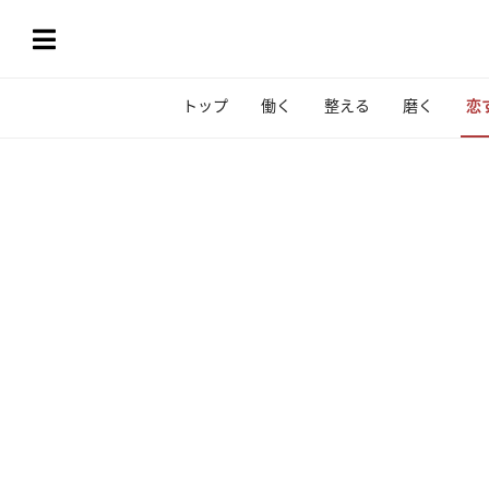
トップ
働く
整える
磨く
恋