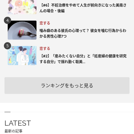
【#6】不妊治療をやめて人生が前向きになった美南さ
んの場合・後編
恋する
噛み癖のある彼氏の心理って？ 彼女を噛む行為からわ
かる男性心理7つ
恋する
【#2】「産みたくない自分」と「妊産婦の健康を研究
する自分」で揺れ動く聡美...
ランキングをもっと見る
LATEST
最新の記事