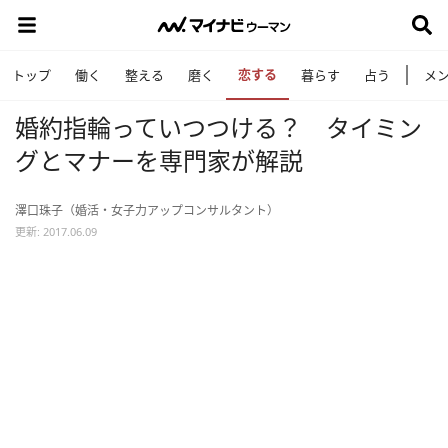
恋する
トップ
働く
整える
磨く
暮らす
占う
メ
婚約指輪っていつつける？ タイミン
グとマナーを専門家が解説
澤口珠子（婚活・女子力アップコンサルタント）
更新: 2017.06.09