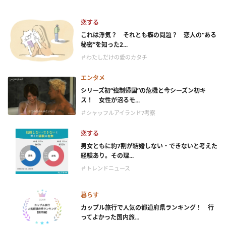
恋する
これは浮気？ それとも癖の問題？ 恋人の“ある
秘密”を知った2...
＃わたしだけの愛のカタチ
エンタメ
シリーズ初“強制帰国”の危機と今シーズン初キ
ス！ 女性が沼るモ...
＃シャッフルアイランド7考察
恋する
男女ともに約7割が結婚しない・できないと考えた
経験あり。その理...
＃トレンドニュース
暮らす
カップル旅行で人気の都道府県ランキング！ 行
ってよかった国内旅...