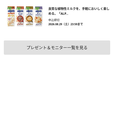
良質な植物性ミルクを、手軽においしく楽し
める。「ALP...
申込締切
2026.08.29（土）23:59まで
プレゼント＆モニター一覧を見る