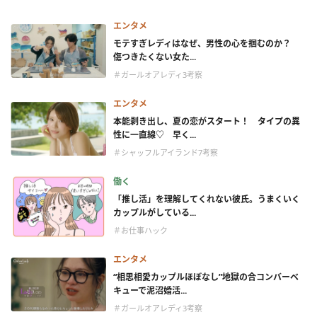
エンタメ
モテすぎレディはなぜ、男性の心を掴むのか？
傷つきたくない女た...
＃ガールオアレディ3考察
エンタメ
本能剥き出し、夏の恋がスタート！ タイプの異
性に一直線♡ 早く...
＃シャッフルアイランド7考察
働く
「推し活」を理解してくれない彼氏。うまくいく
カップルがしている...
＃お仕事ハック
エンタメ
“相思相愛カップルほぼなし”地獄の合コンバーベ
キューで泥沼婚活...
＃ガールオアレディ3考察