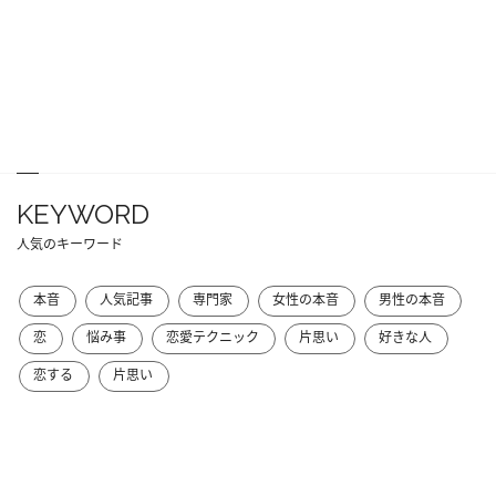
KEYWORD
人気のキーワード
本音
人気記事
専門家
女性の本音
男性の本音
恋
悩み事
恋愛テクニック
片思い
好きな人
恋する
片思い