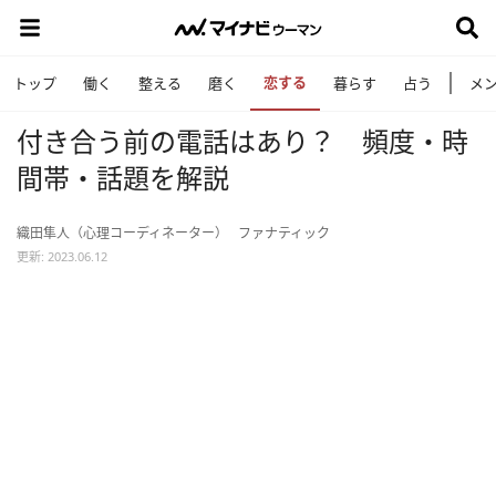
恋する
トップ
働く
整える
磨く
暮らす
占う
メ
付き合う前の電話はあり？ 頻度・時
間帯・話題を解説
織田隼人（心理コーディネーター）
ファナティック
更新: 2023.06.12