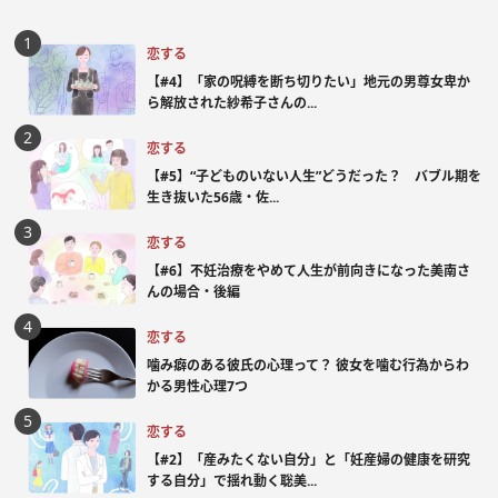
恋する
【#4】「家の呪縛を断ち切りたい」地元の男尊女卑か
ら解放された紗希子さんの...
恋する
【#5】“子どものいない人生”どうだった？ バブル期を
生き抜いた56歳・佐...
恋する
【#6】不妊治療をやめて人生が前向きになった美南さ
んの場合・後編
恋する
噛み癖のある彼氏の心理って？ 彼女を噛む行為からわ
かる男性心理7つ
恋する
【#2】「産みたくない自分」と「妊産婦の健康を研究
する自分」で揺れ動く聡美...