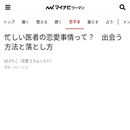
恋する
トップ
働く
整える
磨く
暮らす
占う
メ
忙しい医者の恋愛事情って？ 出会う
方法と落とし方
ぱぷりこ（恋愛コラムニスト）
更新: 2021.10.20