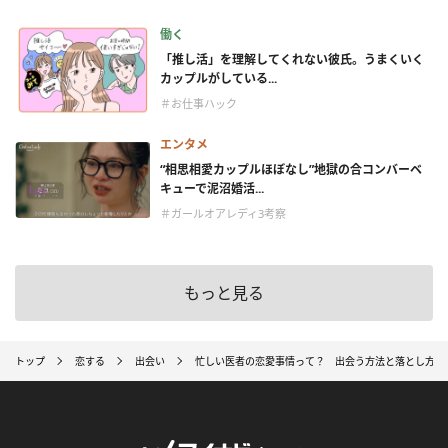
働く
「推し活」を理解してくれない彼氏。うまくいく
カップルがしている...
＃お仕事ハック
エンタメ
“相思相愛カップルほぼなし”地獄の合コンバーベ
キューで泥沼婚活...
＃ガールオアレディ3考察
もっと見る
トップ
恋する
出会い
忙しい医者の恋愛事情って？ 出会う方法と落とし方