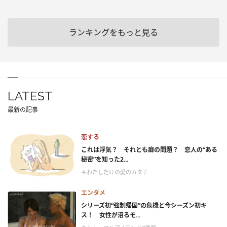
ランキングをもっと見る
LATEST
最新の記事
恋する
これは浮気？ それとも癖の問題？ 恋人の“ある
秘密”を知った2...
＃わたしだけの愛のカタチ
エンタメ
シリーズ初“強制帰国”の危機と今シーズン初キ
ス！ 女性が沼るモ...