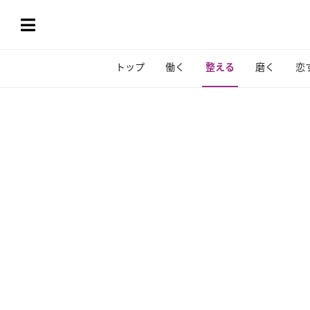
トップ
働く
整える
磨く
恋