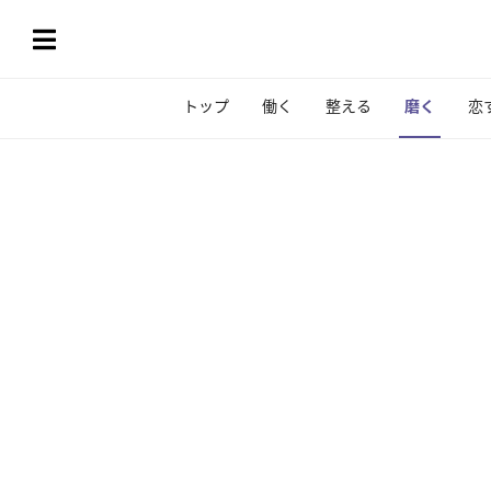
トップ
働く
整える
磨く
恋