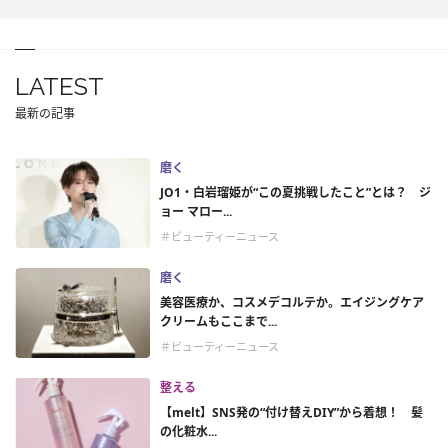
LATEST
最新の記事
磨く
JO1・白岩瑠姫が“この夏挑戦したこと”とは？ ジ
ョー マロー...
＃ビューティーニュース
磨く
美容医療か、コスメデコルテか。エイジングケア
クリームもここまで...
＃ビューティーニュース
整える
【melt】SNS発の“付け替えDIY”から着想！ 髪
の化粧水...