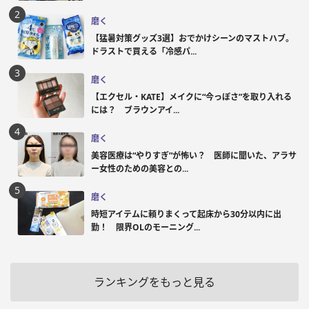
磨く
【猛暑対策グッズ3選】おでかけシーンのマストハブ。
ドラストで買える「冷感パ...
磨く
【エクセル・KATE】メイクに“今っぽさ”を取り入れる
には？ ブラウンアイ...
磨く
美容医療は“やりすぎ”が怖い？ 医師に聞いた、アラサ
ー女性のための美容との...
磨く
時短アイテムに頼りまくって起床から30分以内に出
勤！ 限界OLのモーニング...
ランキングをもっと見る