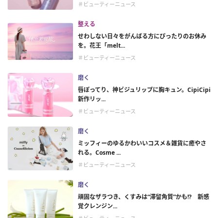
＃ビューティーニュース
整える
せわしない日々をがんばる方にぴったりのお休み
を。花王「melt...
＃ビューティーニュース
磨く
唇ぽってり、神ビジュリップに胸キュン。CipiCipi
新作リッ...
＃ビューティーニュース
磨く
ミッフィーのゆるかわいいコスメ＆雑貨に癒やさ
れる。Cosme ...
＃ビューティーニュース
磨く
頑固なザラつき、くすみは“滞留角質”かも!? 新感
覚クレンジン...