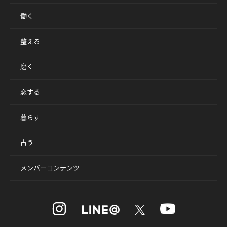
働く
整える
磨く
恋する
暮らす
占う
メンバーコンテンツ