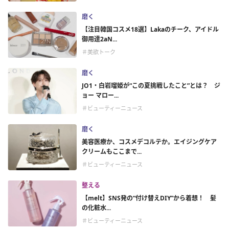
磨く
【注目韓国コスメ18選】Lakaのチーク、アイドル
御用達2aN...
＃美欲トーク
磨く
JO1・白岩瑠姫が“この夏挑戦したこと”とは？ ジ
ョー マロー...
＃ビューティーニュース
磨く
美容医療か、コスメデコルテか。エイジングケア
クリームもここまで...
＃ビューティーニュース
整える
【melt】SNS発の“付け替えDIY”から着想！ 髪
の化粧水...
＃ビューティーニュース