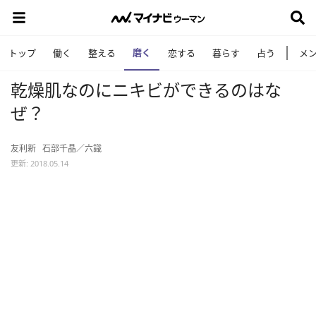
磨く
トップ
働く
整える
恋する
暮らす
占う
メ
乾燥肌なのにニキビができるのはな
ぜ？
友利新
石部千晶／六識
更新: 2018.05.14