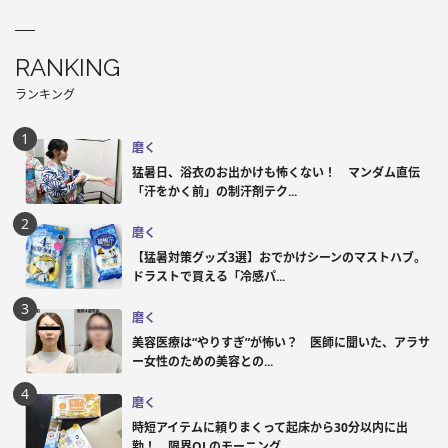
RANKING
ランキング
磨く
猛暑日、浴衣のお出かけも怖くない！ マンダム直伝
「汗をかく前」の制汗剤テク...
磨く
【猛暑対策グッズ3選】おでかけシーンのマストハブ。
ドラストで買える「冷感パ...
磨く
美容医療は“やりすぎ”が怖い？ 医師に聞いた、アラサ
ー女性のための美容との...
磨く
時短アイテムに頼りまくって起床から30分以内に出
勤！ 限界OLのモーニング...