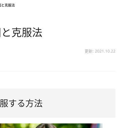
因と克服法
因と克服法
更新: 2021.10.22
服する方法