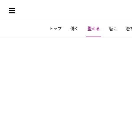
トップ
働く
整える
磨く
恋