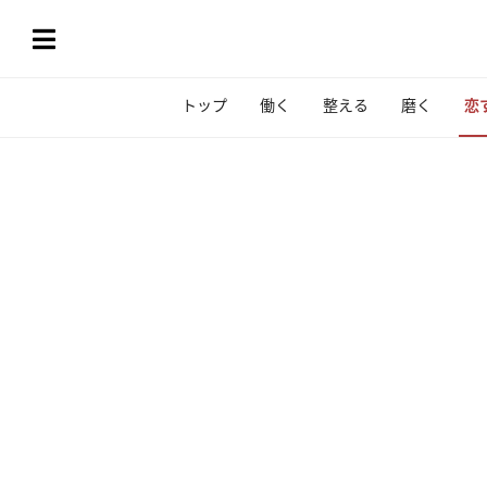
トップ
働く
整える
磨く
恋