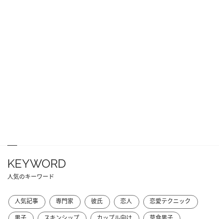
KEYWORD
人気のキーワード
人気記事
専門家
彼氏
恋人
恋愛テクニック
男子
スキンシップ
カップル向け
草食男子