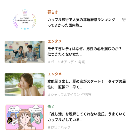
暮らす
カップル旅行で人気の都道府県ランキング！ 行
ってよかった国内旅...
エンタメ
モテすぎレディはなぜ、男性の心を掴むのか？
傷つきたくない女た...
＃ガールオアレディ3考察
エンタメ
本能剥き出し、夏の恋がスタート！ タイプの異
性に一直線♡ 早く...
＃シャッフルアイランド7考察
働く
「推し活」を理解してくれない彼氏。うまくいく
カップルがしている...
＃お仕事ハック