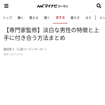
恋する
トップ
働く
整える
磨く
暮らす
占う
メ
【専門家監修】淡白な男性の特徴と上
手に付き合う方法まとめ
織田隼人（心理コーディネーター）
更新: 2017.07.06