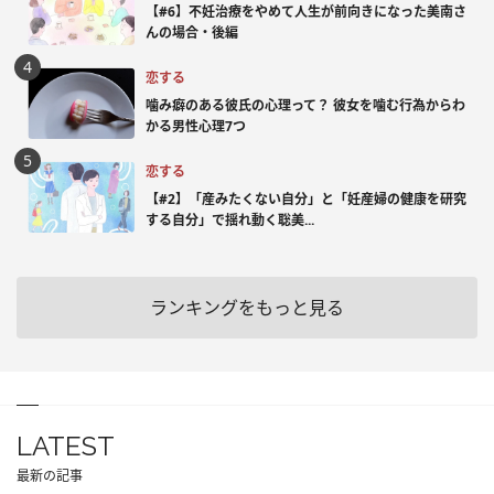
【#6】不妊治療をやめて人生が前向きになった美南さ
んの場合・後編
恋する
噛み癖のある彼氏の心理って？ 彼女を噛む行為からわ
かる男性心理7つ
恋する
【#2】「産みたくない自分」と「妊産婦の健康を研究
する自分」で揺れ動く聡美...
ランキングをもっと見る
LATEST
最新の記事