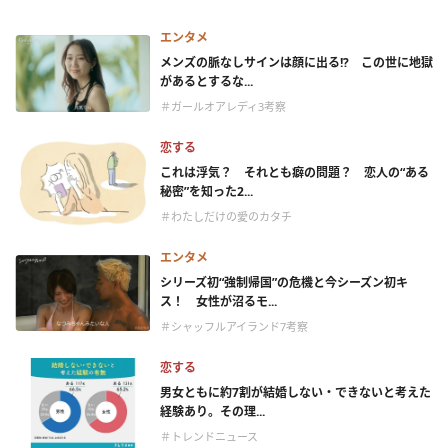
エンタメ
メンズの脈なしサインは顔に出る!? この世に地獄
があるとするな...
＃ガールオアレディ3考察
恋する
これは浮気？ それとも癖の問題？ 恋人の“ある
秘密”を知った2...
＃わたしだけの愛のカタチ
エンタメ
シリーズ初“強制帰国”の危機と今シーズン初キ
ス！ 女性が沼るモ...
＃シャッフルアイランド7考察
恋する
男女ともに約7割が結婚しない・できないと考えた
経験あり。その理...
＃トレンドニュース