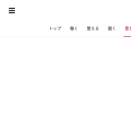
トップ
働く
整える
磨く
恋