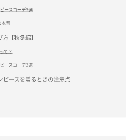
ピースコーデ3選
の本音
び方【秋冬編】
って？
ピースコーデ3選
ンピースを着るときの注意点