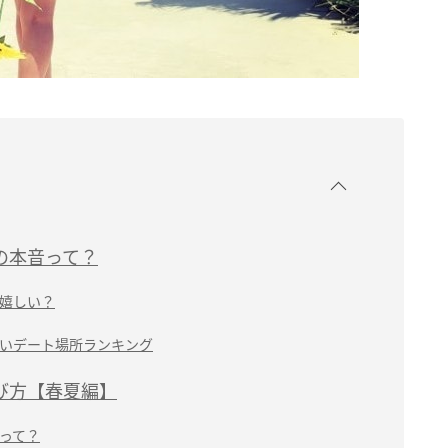
の本音って？
嬉しい？
いデート場所ランキング
び方【春夏編】
って？