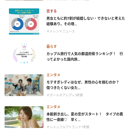
恋する
男女ともに約7割が結婚しない・できないと考えた
経験あり。その理...
＃トレンドニュース
暮らす
カップル旅行で人気の都道府県ランキング！ 行
ってよかった国内旅...
エンタメ
モテすぎレディはなぜ、男性の心を掴むのか？
傷つきたくない女た...
＃ガールオアレディ3考察
エンタメ
本能剥き出し、夏の恋がスタート！ タイプの異
性に一直線♡ 早く...
＃シャッフルアイランド7考察