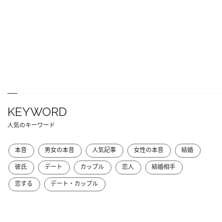
KEYWORD
人気のキーワード
本音
男女の本音
人気記事
女性の本音
結婚
彼氏
デート
カップル
恋人
結婚相手
恋する
デート・カップル