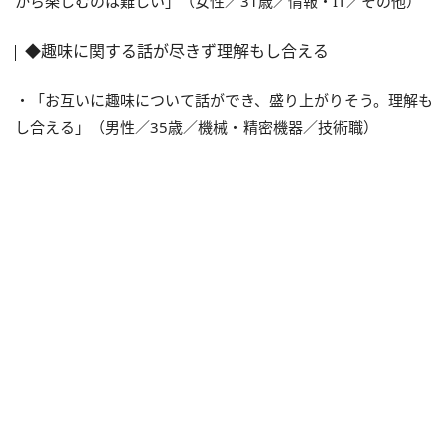
から楽しむのは難しい」（女性／31歳／情報・IT／その他）
◆趣味に関する話が尽きず理解もし合える
・「お互いに趣味について話ができ、盛り上がりそう。理解も
し合える」（男性／35歳／機械・精密機器／技術職）